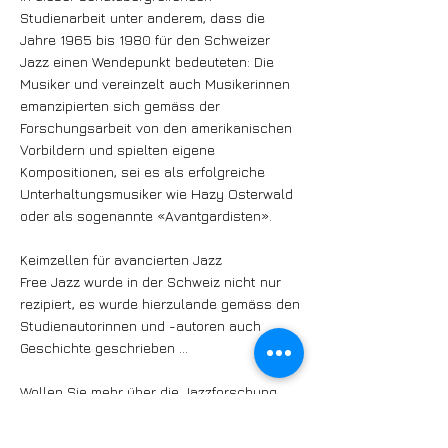
Studienarbeit unter anderem, dass die
Jahre 1965 bis 1980 für den Schweizer
Jazz einen Wendepunkt bedeuteten: Die
Musiker und vereinzelt auch Musikerinnen
emanzipierten sich gemäss der
Forschungsarbeit von den amerikanischen
Vorbildern und spielten eigene
Kompositionen, sei es als erfolgreiche
Unterhaltungsmusiker wie Hazy Osterwald
oder als sogenannte «Avantgardisten».
Keimzellen für avancierten Jazz
Free Jazz wurde in der Schweiz nicht nur
rezipiert, es wurde hierzulande gemäss den
Studienautorinnen und -autoren auch
Geschichte geschrieben ...
Wollen Sie mehr über die Jazzforschung
lesen? Dann verpassen Sie nicht die
Januar-Ausgabe von JAZZTIME. Und