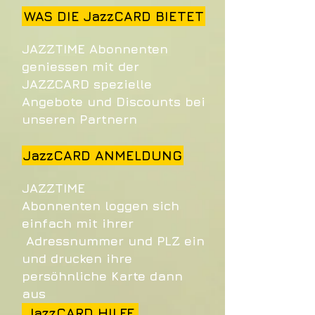
WAS DIE JazzCARD BIETET
JAZZTIME Abonnenten
geniessen mit der
JAZZCARD spezielle
Angebote und Discounts bei
unseren Partnern
JazzCARD ANMELDUNG
JAZZTIME
Abonnenten loggen sich
einfach mit ihrer
Adressnummer und PLZ ein
und drucken ihre
persöhnliche Karte dann
aus
JazzCARD HILFE