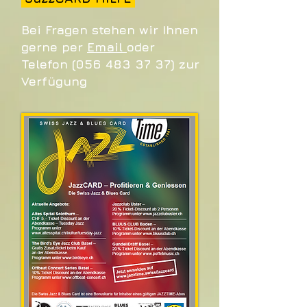
Bei Fragen stehen wir Ihnen
gerne per
Email
oder
Telefon
(056 483 37 37)
zur
Verfügung