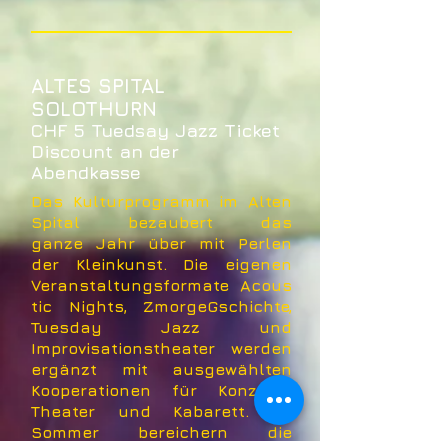
ALTES SPITAL
SOLOTHURN
CHF 5 Tuedsay Jazz Ticket
Discount an der
Abendkasse
Das Kulturprogramm im Alten
Spital bezaubert das
ganze Jahr über mit Perlen
der Kleinkunst. Die eigenen
Veranstaltungsformate Acous
tic Nights, ZmorgeGschichte,
Tuesday Jazz und
Improvisationstheater werden
ergänzt mit ausgewählten
Kooperationen für Konzerte,
Theater und Kabarett. Im
Sommer bereichern die