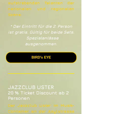
aufstrebenden Talenten der
nationalen und regionalen
Szene.
* Der Eintritt für die 2. Person
ist gratis. Gültig für beide Sets.
Spezialanlässe
ausgenommen.
BIRD's EYE
JAZZCLUB USTER
20 % Ticket Discount ab 2
Personen
Der Jazzclub Uster im Musik-
Container an der Asylstrasse