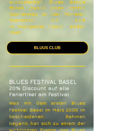
europäischen Blues Bands
finden jeweils jeden letzten
Donnerstag in den Monaten
September bis April
im Nordportal (Fjord) Baden
statt.
BLUUS CLUB
BLUES FESTIVAL BASEL
20% Discount auf alle
Fanartikel am Festival
Was mit dem ersten Blues
Festival Basel im März 2000 im
bescheidenen Rahmen
begann, hat sich zu einem der
wichtigsten Events des Blues