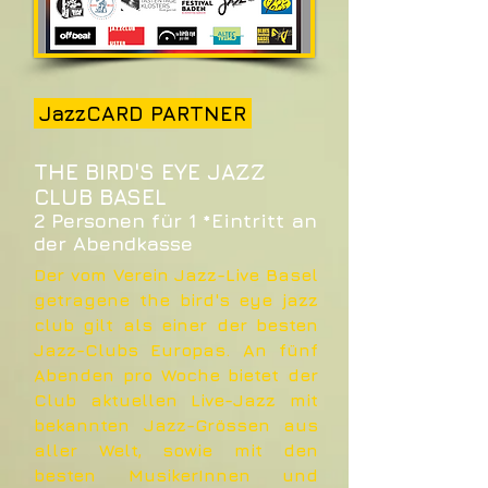
JazzCARD PARTNER
THE BIRD'S EYE JAZZ
CLUB BASEL
2 Personen für 1 *Eintritt an
der Abendkasse
Der vom Verein Jazz-Live Basel
getragene the bird's eye jazz
club gilt als einer der besten
Jazz-Clubs Europas. An fünf
Abenden pro Woche bietet der
Club aktuellen Live-Jazz mit
bekannten Jazz-Grössen aus
aller Welt, sowie mit den
besten MusikerInnen und