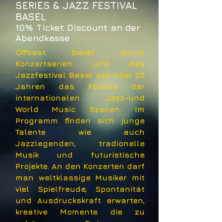
SERIES & JAZZ FESTIVAL
BASEL
10% Ticket Discount an der
Abendkasse
Offbeat bietet durch
Konzertserien und das
Jazzfestival Basel seit über 25
Jahren das Feinste der
internationalen Jazz-und
World Music Szenen. Im
Programm finden sich junge
Talente wie auch
Jazzlegenden, tradionelle
Musik und futuristische
Projekte. An den Konzerten darf
man weltklassige Musiker mit
viel Spielfreude, Spontanität
und Ausdruckskraft erwarten,
kreative Momente die zu