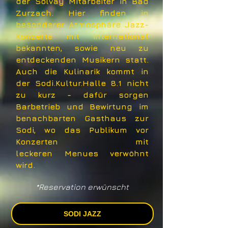
der Solvay Mitarbeiter in Bad
Zurzach. Hier finden in
besonderer Atmosphäre Jazz-
Konzerte mit international
bekannten, sowie neu zu
entdeckenden Musikern statt.
Auch die Kulinarik kommt in
der Sodi.Kultur.Halle 8.1 nicht
zu kurz - dafür sorgen
Barbetrieb und Bewirtung im
benachbarten Gasthaus zur
Sodi, wo das Publikum vor
Konzerten mit
leckeren Menues verwöhnt
wird.
*Reservation erwünscht
SODI JAZZ