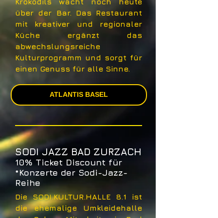
Krokodils wacht noch heute
über der Bar. Das Restaurant
mit kreativer und regionaler
Küche ergänzt das
abwechslungsreiche
Kulturprogramm und sorgt für
einen Genuss für alle Sinne.
ATLANTIS BASEL
SODI JAZZ BAD ZURZACH
10% Ticket Discount für
*Konzerte der Sodi-Jazz-
Reihe
Die SODI.KULTUR.HALLE 8.1 ist
die ehemalige Umkleidehalle