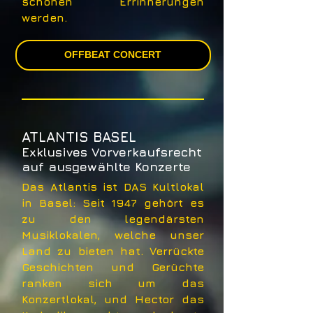
schönen Errinnerungen
werden.
OFFBEAT CONCERT
ATLANTIS BASEL
Exklusives Vorverkaufsrecht
auf ausgewählte Konzerte
Das Atlantis ist DAS Kultlokal
in Basel: Seit 1947 gehört es
zu den legendärsten
Musiklokalen, welche unser
Land zu bieten hat. Verrückte
Geschichten und Gerüchte
ranken sich um das
Konzertlokal, und Hector das