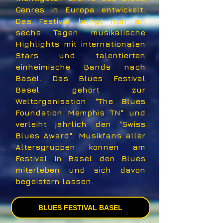
Genres in Europa entwickelt.
Das Festival bringt nun an
sechs Tagen musikalische
Highlights mit internationalen
Stars und talentierten
einheimische Bands nach
Basel. Das Blues Festival
Basel gehört zur
Weltorganisation "The Blues
Foundation Memphis TN" und
verleiht jährlich den "Swiss
Blues Award". Musikfans aller
Altersgruppen können am
Festival in Basel den Blues
miterleben und sich davon
begeistern lassen.
BLUES FESTIVAL BASEL