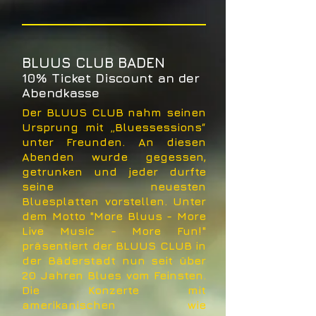
BLUUS CLUB BADEN
10% Ticket Discount an der
Abendkasse
Der BLUUS CLUB nahm seinen
Ursprung mit „Bluessessions“
unter Freunden. An diesen
Abenden wurde gegessen,
getrunken und jeder durfte
seine neuesten
Bluesplatten vorstellen. Unter
dem Motto "More Bluus - More
Live Music - More Fun!"
präsentiert der BLUUS CLUB in
der Bäderstadt nun seit über
20 Jahren Blues vom Feinsten.
Die Konzerte mit
amerikanischen wie