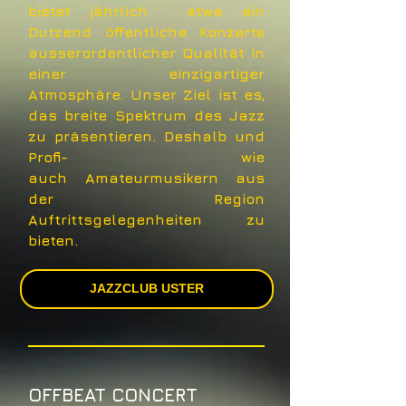
bietet jährlich etwa ein
Dutzend öffentliche Konzerte
ausserordentlicher Qualität in
einer einzigartiger
Atmosphäre. Unser Ziel ist es,
das breite Spektrum des Jazz
zu präsentieren. Deshalb und
Profi- wie
auch Amateurmusikern aus
der Region
Auftrittsgelegenheiten zu
bieten.
JAZZCLUB USTER
OFFBEAT CONCERT