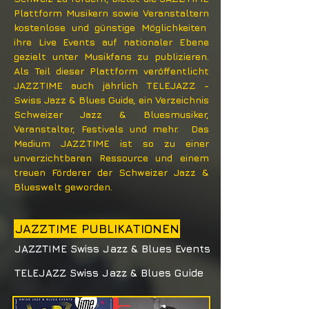
Plattform Musikern sowie Veranstaltern
kostenlose und günstige Möglichkeiten
ihre Live Events auf nationaler Ebene
gezielt unter Musikfans zu publizieren.
Als Teil dieser Plattform veröffentlicht
JAZZTIME auch jährlich TELEJAZZ -
Swiss Jazz & Blues Guide, ein Verzeichnis
Schweizer Jazz & Bluesmusiker,
Veranstalter, Festivals und mehr. Das
Medium
JAZZTIME ist so zu einer
unverzichtbaren Ressource und einem
treuen Förderer der Schweizer Jazz &
Blueswelt geworden.
JAZZTIME PUBLIKATIONEN
JAZZTIME Swiss Jazz & Blues Events
TELEJAZZ Swiss Jazz & Blues Guide