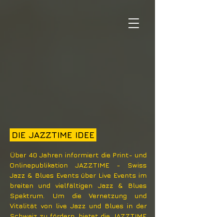
DIE JAZZTIME IDEE
Über 40 Jahren informiert die Print- und
Onlinepublikation JAZZTIME - Swiss
Jazz & Blues Events über Live Events im
breiten und vielfältigen Jazz & Blues
Spektrum. Um die Vernetzung und
Vitalität von live Jazz und Blues in der
Schweiz zu fördern, bietet die JAZZTIME