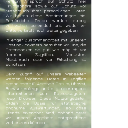
Person Anspruch auf Schutz ihrer
Privatsphäre sowie auf Schutz vor
Missbrauch ihrer persönlichen Daten.
Wir halten diese Bestimmungen ein.
Persönliche Daten werden streng
vertraulich behandelt und weder an
Dritte verkauft noch weiter gegeben.
In enger Zusammenarbeit mit unseren
Hosting-Providern bemühen wir uns, die
Datenbanken so gut wie möglich vor
fremden Zugriffen, Verlusten,
Missbrauch oder vor Fälschung zu
schützen.
Beim Zugriff auf unsere Webseiten
werden folgende Daten in Logfiles
gespeichert: IP-Adresse, Datum, Uhrzeit,
Browser-Anfrage und allg. übertragene
Informationen zum Betriebssystem
resp. Browser. Diese Nutzungsdaten
bilden die Basis für statistische,
anonyme Auswertungen, so dass
Trends erkennbar sind, anhand derer
wir unsere Angebote entsprechend
verbessern können.