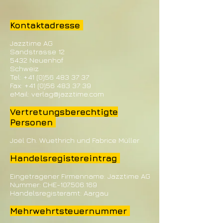
Kontaktadresse
Jazztime AG
Sandstrasse 12
5432 Neuenhof
Schweiz
Tel: +41 (0)56 483 37 37
Fax: +41 (0)56 483 37 39
eMail: verlag@jazztime.com
Vertretungsberechtigte
Personen
Joël Ch. Wuethrich und Fabrice Müller
Handelsregistereintrag
Eingetragener Firmenname: Jazztime AG
Nummer: CHE-107.506.169
Handelsregisteramt: Aargau
Mehrwehrtsteuernummer