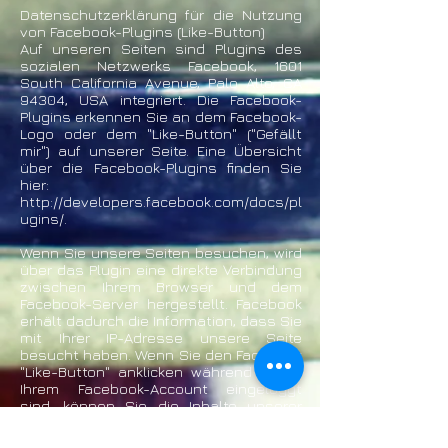
Datenschutzerklärung für die Nutzung
von Facebook-Plugins (Like-Button)
Auf unseren Seiten sind Plugins des
sozialen Netzwerks Facebook, 1601
South California Avenue, Palo Alto, CA
94304, USA integriert. Die Facebook-
Plugins erkennen Sie an dem Facebook-
Logo oder dem "Like-Button" ("Gefällt
mir") auf unserer Seite. Eine Übersicht
über die Facebook-Plugins finden Sie
hier:
http://developers.facebook.com/docs/pl
ugins/.
Wenn Sie unsere Seiten besuchen, wird
über das Plugin eine direkte Verbindung
zwischen Ihrem Browser und dem
Facebook-Server hergestellt. Facebook
erhält dadurch die Information, dass Sie
mit Ihrer IP-Adresse unsere Seite
besucht haben. Wenn Sie den Facebook
"Like-Button" anklicken während Sie in
Ihrem Facebook-Account eingeloggt
sind, können Sie die Inhalte unserer
Seiten auf Ihrem Facebook-Profil
verlinken. Dadurch kann Facebook den