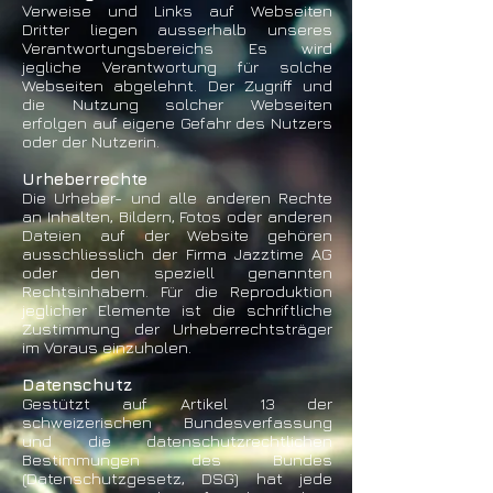
Verweise und Links auf Webseiten
Dritter liegen ausserhalb unseres
Verantwortungsbereichs Es wird
jegliche Verantwortung für solche
Webseiten abgelehnt. Der Zugriff und
die Nutzung solcher Webseiten
erfolgen auf eigene Gefahr des Nutzers
oder der Nutzerin.
Urheberrechte
Die Urheber- und alle anderen Rechte
an Inhalten, Bildern, Fotos oder anderen
Dateien auf der Website gehören
ausschliesslich der Firma Jazztime AG
oder den speziell genannten
Rechtsinhabern. Für die Reproduktion
jeglicher Elemente ist die schriftliche
Zustimmung der Urheberrechtsträger
im Voraus einzuholen.
Datenschutz
Gestützt auf Artikel 13 der
schweizerischen Bundesverfassung
und die datenschutzrechtlichen
Bestimmungen des Bundes
(Datenschutzgesetz, DSG) hat jede