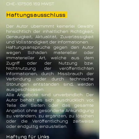
CHE-107.506.169 MWST
Haftungsausschluss
Der Autor übernimmt keinerlei Gewähr
hinsichtlich der inhaltlichen Richtigkeit,
Genauigkeit, Aktualität, Zuverlässigkeit
und Vollständigkeit der Informationen.
Haftungsansprüche gegen den Autor
wegen Schäden materieller oder
immaterieller Art, welche aus dem
Zugriff oder der Nutzung bzw.
Nichtnutzung der veröffentlichten
Informationen, durch Missbrauch der
Verbindung oder durch technische
Störungen entstanden sind, werden
ausgeschlossen.
Alle Angebote sind unverbindlich. Der
Autor behält es sich ausdrücklich vor,
Teile der Seiten oder das gesamte
Angebot ohne gesonderte Ankündigung
zu verändern, zu ergänzen, zu löschen
oder die Veröffentlichung zeitweise
oder endgültig einzustellen.
Haftung für Links