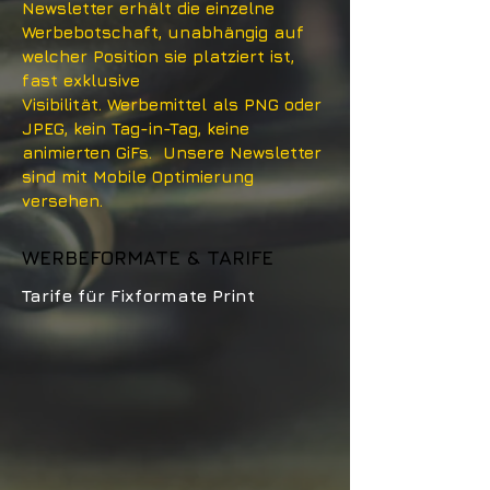
Newsletter erhält die einzelne
Werbebotschaft, unabhängig auf
welcher Position sie platziert ist,
fast exklusive
Visibilität.
Werbemittel als PNG oder
JPEG, kein Tag-in-Tag, keine
animierten GiFs. Unsere Newsletter
sind mit Mobile Optimierung
versehen.
WERBEFORMATE & TARIFE
Tarife für Fixformate Print