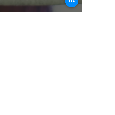
Die angegebenen Preise verstehen sich
netto zzgl. der gesetzlichen MwSt.
Treue- & Wiederholungsrabatte
Print
Rabatte für mehrmals erscheinende
Anziegen innerhalb von 12 Monaten. Keine