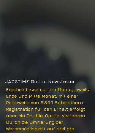
JAZZTIME Online Newsletter
Erscheint zweimal pro Monat, jeweils
Ende und Mitte Monat, mit einer
Reichweite von 6'300 Subscribern.
Registration für den Erhalt erfolgt
über ein Double-Opt-in–Verfahren.
Durch die Limitierung der
Werbemöglichkeit auf drei pro