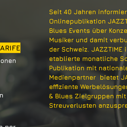
Seit 40 Jahren informier
Onlinepublikation JAZZT
Blues Events über Konzer
Musiker und damit verb
ARIFE
der Schweiz. JAZZTIME i
etablierte monatliche S
ionen
Publikation mit national
Medienpartner bietet J
effiziente Werbelösunge
en
& Blues Zielgruppen mi
Streuverlusten anzusp