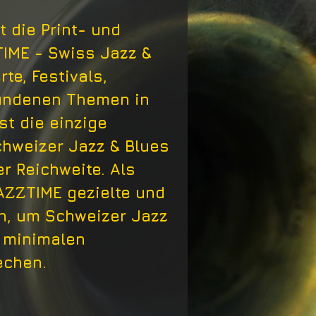
t die Print- und
IME - Swiss Jazz &
te, Festivals,
undenen Themen in
st die einzige
chweizer Jazz & Blues
er Reichweite. Als
AZZTIME gezielte und
n, um Schweizer Jazz
t minimalen
rechen.