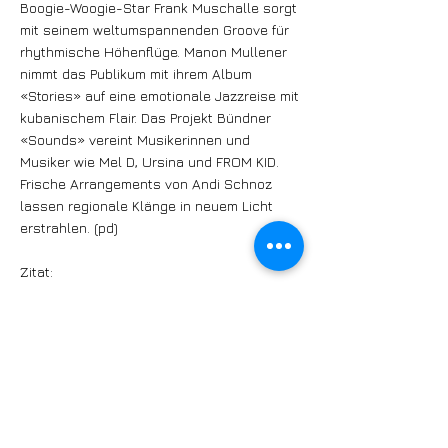
Boogie-Woogie-Star Frank Muschalle sorgt
mit seinem weltumspannenden Groove für
rhythmische Höhenflüge. Manon Mullener
nimmt das Publikum mit ihrem Album
«Stories» auf eine emotionale Jazzreise mit
kubanischem Flair. Das Projekt Bündner
«Sounds» vereint Musikerinnen und
Musiker wie Mel D, Ursina und FROM KID.
Frische Arrangements von Andi Schnoz
lassen regionale Klänge in neuem Licht
erstrahlen. (pd)
Zitat:
«Boogie-Woogie-Star Frank Muschalle
sorgt mit seinem weltumspannenden
Groove für rhythmische Höhenflüge»
https://arosakultur.ch/arosasounds/