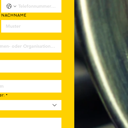
NACHNAME
r:
*