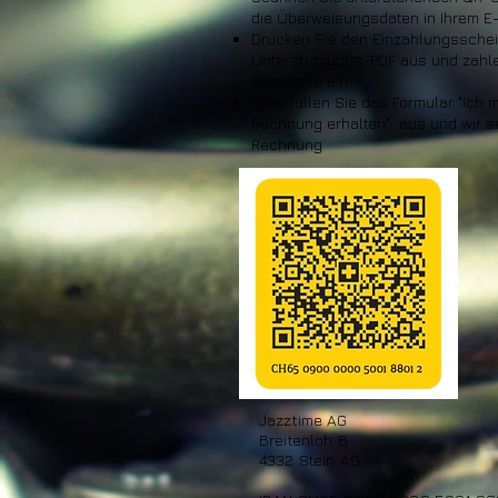
die Überweisungsdaten in Ihrem E-
Drucken Sie den Einzahlungsschei
Unterstützungs-PDF aus und zahlen
Poststelle ein
Oder füllen Sie das Formular "Ich 
Rechnung erhalten" aus und wir s
Rechnung
Jazztime AG
Breitenloh 6
4332 Stein AG