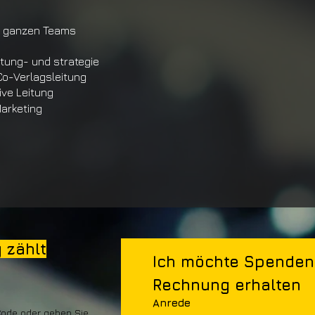
s ganzen Teams
itung- und strategie
Co-Verlagsleitung
ive Leitung
Marketing
 zählt
Ich möchte Spenden 
Rechnung erhalten
Anrede
ode oder geben Sie