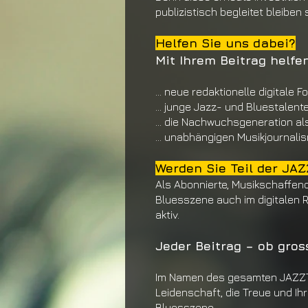
publizistisch begleitet bleiben s
Helfen Sie uns dabei?
Mit Ihrem Beitrag helfen
... neue redaktionelle digitale 
... junge Jazz- und Bluestalen
... die Nachwuchsgeneration al
... unabhängigen Musikjournali
Werden Sie Teil der JAZ
Als Abonnierte, Musikschaffen
Bluessze
ne auch im digitalen 
aktiv.
Jeder Beitrag – ob gros
Im Namen des gesamten JAZZ
Leidenschaft, die
Treue und Ih
Bluesszene.