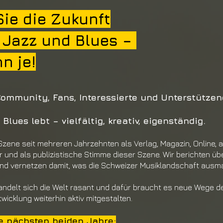
ie die Zukunft
 Jazz und Blues –
n je!
Community, Fans, Interessierte und Unterstütze
lues lebt – vielfältig, kreativ, eigenständig.
 Szene seit
mehreren Jahrzehnten als Verlag, Magazin,
Online, 
und als publizistische Stim
me dieser Szene. Wir berichten üb
und vernetzen damit, was die Schwei
zer Musiklandschaft ausm
andelt sich
die Welt rasant und dafür braucht es neue
Wege de
wicklung weiterhin aktiv mitgestalten.
ie nächsten beiden Jahre: