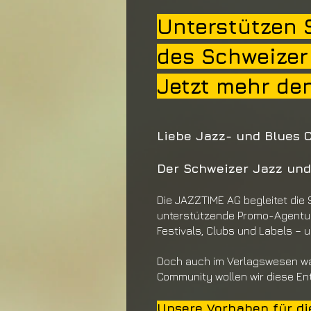
Unterstützen S
des Schweizer
Jetzt mehr den
Liebe Jazz- und Blues 
Der Schweizer Jazz und B
Die JAZZTIME AG begleitet die
unterstützende
Promo-Agentur 
Festivals, Clubs und La
bels – 
Doch auch im Verlagswesen w
Com
munity wollen wir diese Ent
Unsere Vorhaben
für d