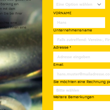
Banking ein.
Eine Option wählen
n mit dem
VORNAME
 Sie bei Ihrer
möchte eine
enden Ihnen eine
Unternehmensname
Adresse
*
Email
Sie möchten eine Rechnung pe
Bitte wählen
Weitere Bemerkungen