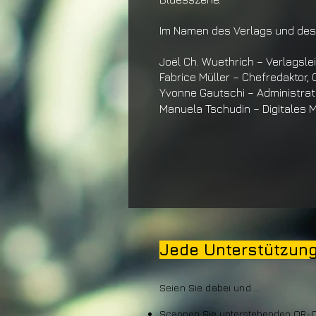
Im Namen des Verlags und de
Joël Ch. Wuethrich
–
Verlagsle
Fabrice Müller –
Chefredaktor, 
Yvonne Gautschi –
Administrat
Manuela Tschudin –
Digitales 
Jede Unterstützung
Seien Sie dabei und ...
Scannen Sie unterstehenden QR-C