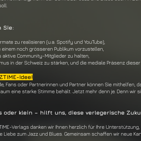
oll.
 Sie:
Formate zu rea
lisieren (u.a. Spotify und YouTube),
te einem noch grösseren Publikum vorzustellen,
s aktive Com
munity-Mitglieder zu halten,
smus in der
Schweiz zu stärken,
und die mediale Präsenz dieser
ZTIME-Idee!
de, Fans oder
Partnerinnen und Partner können Sie mithel
fen, d
Raum eine starke Stim
me behält. Jetzt mehr denn je. Denn wir 
s oder klein – hilft uns, diese verlegerische Zuk
TIME-Verlags
danken wir Ihnen herzlich für Ihre Unterstüt
zung, 
re Liebe zum Jazz und Blues.
Gemeinsam schaffen wir neue Kan