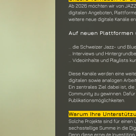
Ab 2026 möchten wir von JAZ
digitalen
Angeboten, Plattform
weitere neue digitale
Kanäle er
Auf neuen Plattformen 
... die Schweizer Jazz- und Blu
... Interviews und Hintergrundb
... Videoinhalte und Playlists ku
Diese Kanäle werden eine weit
digitalen sowie
analogen Arbeit
Ein zentrales Ziel dabei ist, di
Community zu
gewinnen. Dafür
Publikationsmöglichkeiten.
Warum Ihre Unterstützu
Solche P
rojekte sind für eine
sechs
stellige Summe in die Di
Denn diese erneu
te Investitio