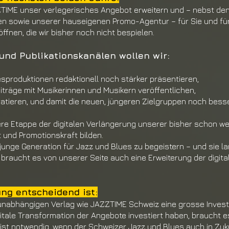
ZTIME unser
verlegerisches Angebot erweitern und –
nebst den
en sowie unserer haus
eigenen Promo-Agentur – für Sie und fü
öffnen, die wir bisher noch nicht be
spielen.
und Publikationskanälen wollen wir:
esproduktio
nen redaktionell noch stärker präsentieren,
eiträge mit
Musikerinnen und Musikern veröffentli
chen,
ratieren,
und damit die neuen, jüngeren Zielgruppen
noch besse
ere Etappe der
digitalen Verlängerung unserer bisher schon
we
 und Promotionskraft bilden.
e junge Gene
ration für Jazz und Blues zu begeistern – und
sie la
 braucht es von unserer Seite
auch eine Erweiterung der digit
ng entscheidend ist:
n unabhängigen Verlag wie JAZZTIME Schweiz eine grosse Investi
gitale Transformation
der Angebote investiert haben, braucht 
n ist notwendig, wenn der Schwei
zer Jazz und Blues auch in Zuk