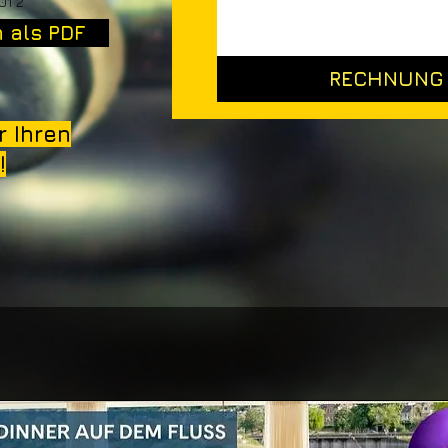
01 2
 als PDF
RECHNUNG 
r Ihren
!