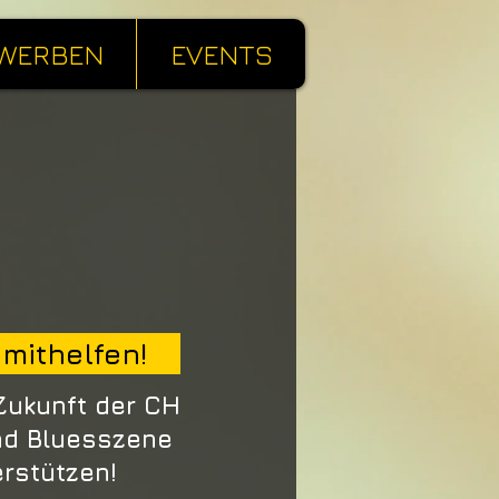
WERBEN
EVENTS
 mithelfen!
Zukunft der CH
nd Bluesszene
erstützen!