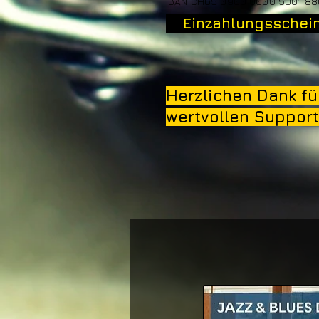
IBAN
CH65 0900 0000 5001 88
Einzahlungsschein
Herzlichen Dank fü
wertvollen Support