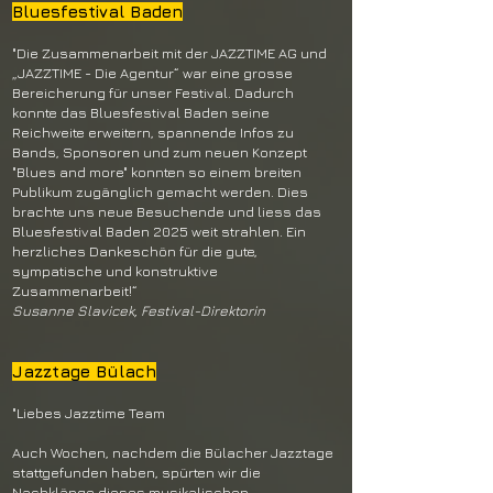
Bluesfestival Baden
"Die Zusammenarbeit mit der JAZZTIME AG und
„JAZZTIME - Die Agentur“ war eine grosse
Bereicherung für unser Festival. Dadurch
konnte das Bluesfestival Baden seine
Reichweite erweitern, spannende Infos zu
Bands, Sponsoren und zum neuen Konzept
"Blues and more" konnten so einem breiten
Publikum zugänglich gemacht werden. Dies
brachte uns neue Besuchende und liess das
Bluesfestival Baden 2025 weit strahlen. Ein
herzliches Dankeschön für die gute,
sympatische und konstruktive
Zusammenarbeit!“
Susanne Slavicek, Festival-Direktorin
Jazztage Bülach
"Liebes Jazztime Team
Auch Wochen, nachdem die Bülacher Jazztage
stattgefunden haben, spürten wir die
Nachklänge dieses musikalischen