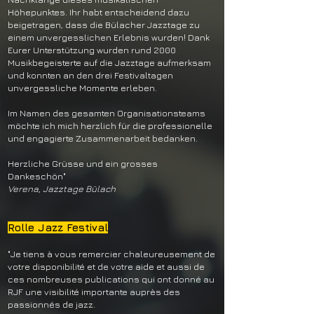
Höhepunktes. Ihr habt entscheidend dazu
beigetragen, dass die Bülacher Jazztage zu
einem unvergesslichen Erlebnis wurden! Dank
Eurer Unterstützung wurden rund 2000
Musikbegeisterte auf die Jazztage aufmerksam
und konnten an den drei Festivaltagen
unvergessliche Momente erleben.
Im Namen des gesamten Organisationsteams
möchte ich mich herzlich für die professionelle
und engagierte Zusammenarbeit bedanken.
Herzliche Grüsse und ein grosses
Dankeschön"
Verena, Jazztage Bülach
Rolle Jazz Festival
"Je tiens à vous remercier chaleureusement de
votre disponibilité et de votre aide et aussi de
ces nombreuses publications qui ont donné au
RJF une visibilité importante auprès des
passionnés de jazz.