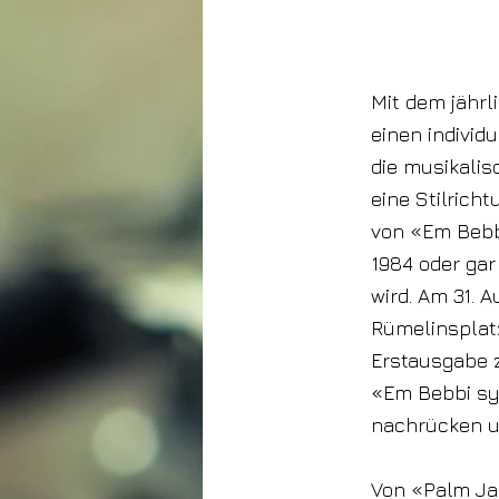
26. Juli 2024
Mit dem jähr
einen individ
die musikalis
eine Stilrich
von «Em Bebbi
1984 oder gar
wird. Am 31. 
Rümelinsplatz
Erstausgabe 
«Em Bebbi sy 
nachrücken u
Von «Palm Ja