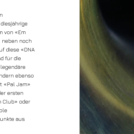
en
diesjährige
mm von «Em
te neben noch
uf diese «DNA
d für die
 legendäre
sondern ebenso
mit «Pal Jam»
er ersten
n Club» oder
ole
punkte aus