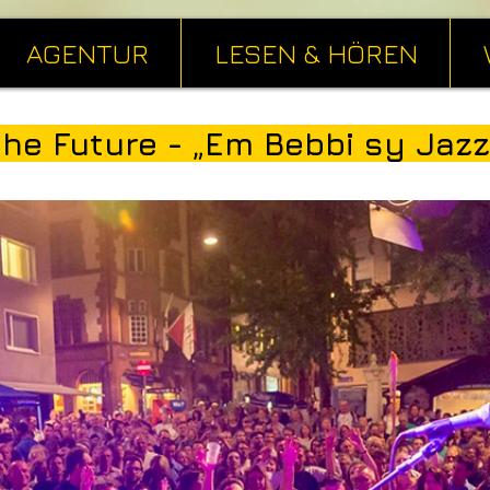
AGENTUR
LESEN & HÖREN
the Future - „Em Bebbi sy Jazz