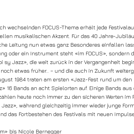
lich wechselnden FOCUS-Thema erhält jede Festivala
uellen musikalischen Akzent. Für das 40 Jahre-Jubilä
che Leitung nun etwas ganz Besonderes einfallen las
tung oder ein Instrument steht «im FOCUS», sondern d
 sy Jazz», die weit zurück in der Vergangenheit begi
 noch etwas früher… – und die auch in Zukunft weiter
August 1984 traten am ersten «Jazz-Fest rund um den
» 16 Bands an acht Spielorten auf. Einige Bands aus 
zählen heute noch immer zu den sicheren Werten im
Jazz», während gleichzeitig immer wieder junge For
nd das Fortbestehen des Festivals mit neuen Impulse
m» bis Nicole Bernegger