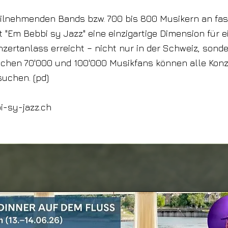
eilnehmenden Bands bzw. 700 bis 800 Musikern an fas
t "Em Bebbi sy Jazz" eine einzigartige Dimension für 
nzertanlass erreicht – nicht nur in der Schweiz, sond
schen 70'000 und 100'000 Musikfans können alle Konz
suchen. (pd)
-sy-jazz.ch