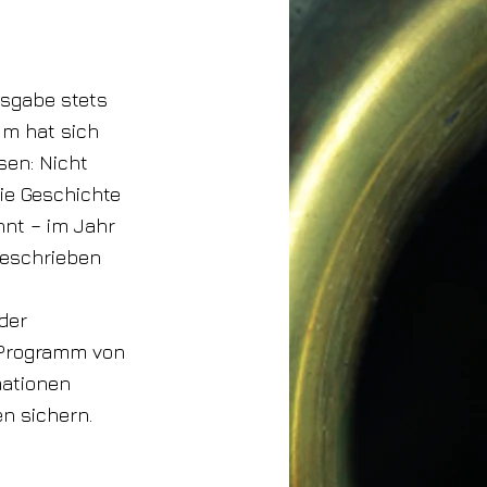
usgabe stets
um hat sich
sen: Nicht
ie Geschichte
nnt – im Jahr
geschrieben
der
 Programm von
mationen
n sichern.