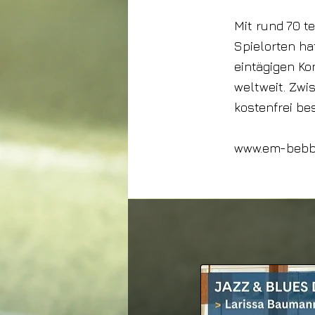
Mit rund 70 t
Spielorten ha
eintägigen Ko
weltweit. Zwi
kostenfrei be
www.em-bebbi