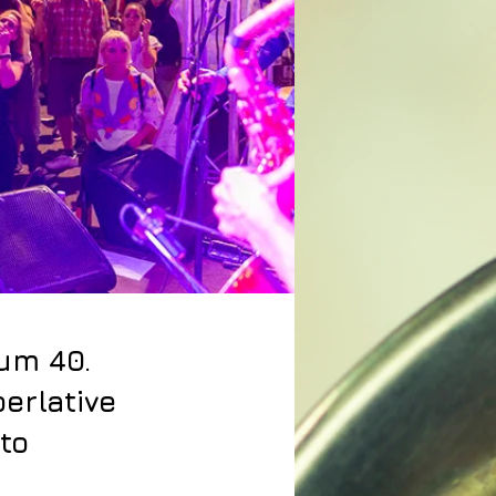
zum 40.
erlative
to