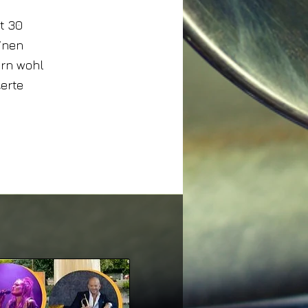
t 30
einen
ern wohl
erte