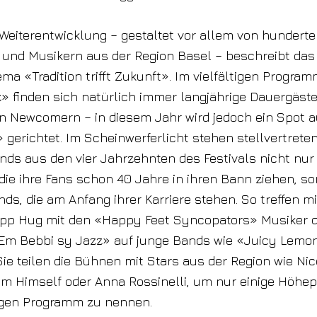
 Weiterentwicklung – gestaltet vor allem von hundert
und Musikern aus der Region Basel – beschreibt das 
 «Tradition trifft Zukunft». Im vielfältigen Progra
» finden sich natürlich immer langjährige Dauergäs
n Newcomern – in diesem Jahr wird jedoch ein Spot a
» gerichtet. Im Scheinwerferlicht stehen stellvertreten
ds aus den vier Jahrzehnten des Festivals nicht nur
die ihre Fans schon 40 Jahre in ihren Bann ziehen, 
nds, die am Anfang ihrer Karriere stehen. So treffen 
lipp Hug mit den «Happy Feet Syncopators» Musiker d
Em Bebbi sy Jazz» auf junge Bands wie «Juicy Lemo
Sie teilen die Bühnen mit Stars aus der Region wie Nic
am Himself oder Anna Rossinelli, um nur einige Höhe
igen Programm zu nennen.