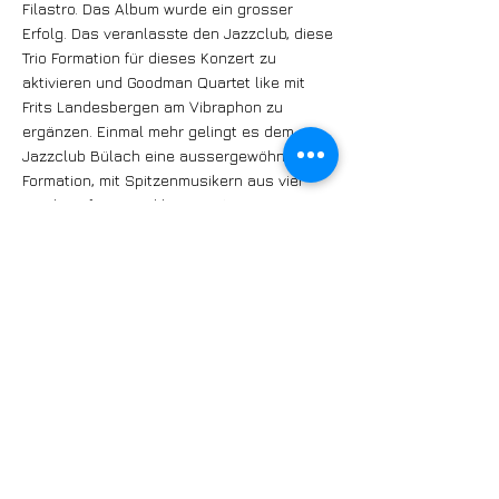
Filastro. Das Album wurde ein grosser
Erfolg. Das veranlasste den Jazzclub, diese
Trio Formation für dieses Konzert zu
aktivieren und Goodman Quartet like mit
Frits Landesbergen am Vibraphon zu
ergänzen. Einmal mehr gelingt es dem
Jazzclub Bülach eine aussergewöhnliche
Formation, mit Spitzenmusikern aus vier
Ländern, für ein exklusives Konzert
zusammenzuführen.
Line-up:
Antti Sarpila, Finnland, Clarinet
Frits Landesbergen, Niederland, Vibraphon
Luca Filastro, Italien, Piano
Guillaume Nouaux, Frankreich, Drums
https://www.jazzbuelach.ch/programm/2024
/240503.php