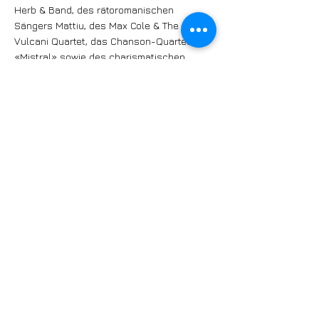
Herb & Band, des rätoromanischen
Sängers Mattiu, des Max Cole & The
Vulcani Quartet, das Chanson-Quartett
«Mistral» sowie des charismatischen
Künstlers Michael von der Heide.
Swing und Lindy-Hop
Erstmals befindet sich auch im
«Unternehmen Mitte» an der Gerbergasse
30 eine Bühne. Im Musikmuseum ist Swing
und Lindy-Hop mit dem Chicago Swing
Collective angesagt. Sieben junge Musiker
entstauben seit 2020 alte Jazz-Klassiker.
Die «Basel Jitterbugs» geben einen Crash-
Kurs im Swingtanz.
«Foodpiazza» auf dem Münsterplatz
Nach der jahrelangen Bauphase kann der