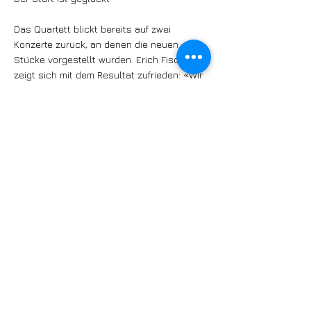
Das Quartett blickt bereits auf zwei
Konzerte zurück, an denen die neuen
Stücke vorgestellt wurden. Erich Fischer
zeigt sich mit dem Resultat zufrieden: «Wir
haben tolle Feedbacks aus dem Publikum
erhalten. Der Start ist geglückt.» Nun findet
am Samstag, 15. Februar, in der Piano
Lounge in Aarau das offizielle CD-
Taufkonzert statt. Mit dabei sind auch die
beiden Gastmusikerinnen bzw. -musiker
Katya Che, Sängerin und Schauspielerin
aus der Ukraine, und der Flötist Stefan
Keller. Die beiden haben ebenfalls bei den
CD-Aufnahmen mitgewirkt. Weitere Konzerte
sind geplant, unter anderem in der
Mahogany Hall in Bern am 16. Mai.
www.erichfischer-musik.ch