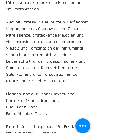
Mitreissende, ansteckende Melodien und
viel Improvisation
«Novas Raízes» (Neue Wurzeln) verflechtet
Vergangenhheit, Gegenwart und Zukunft.
Mitreissende, ansteckende Melodien und
viel Improvisation, die aus einer grossen
Vielfalt und Kombination der Instrumente
schöpft, summieren sich zu seiner
Leidenschaft für den brasilianischen- und
Samba-Jazz, dem Kennzeichen seines
Stils. Floriano unterrichtet auch an der
Musikschule Zürcher Unterland.
Floriano Inacio Jr., Piano/Cavaquinho
Bernhard Bamert, Trombone
Dudu Penz, Bass
Paulo Almeida, Drums
Eintritt für Nichtmitglieder 40.- Franken
mit Kulturlegi 20.- Franken