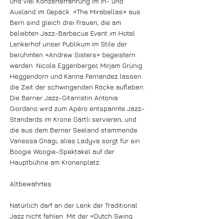
und viel Konzerterfahrung im In- und
Ausland im Gepäck. «The Mirabellas» aus
Bern sind gleich drei Frauen, die am
beliebten Jazz-Barbecue Event im Hotel
Lenkerhof unser Publikum im Stile der
berühmten «Andrew Sisters» begeistern
werden. Nicole Eggenberger, Mirjam Grünig
Heggendorn und Karina Fernandez lassen
die Zeit der schwingenden Röcke aufleben.
Die Berner Jazz-Gitarristin Antonia
Giordano wird zum Apéro entspannte Jazz-
Standards im Krone Gärtli servieren, und
die aus dem Berner Seeland stammende
Vanessa Gnägi, alias Ladyva sorgt für ein
Boogie Woogie-Spektakel auf der
Hauptbühne am Kronenplatz.
Altbewährtes
Natürlich darf an der Lenk der Traditional
Jazz nicht fehlen. Mit der «Dutch Swing