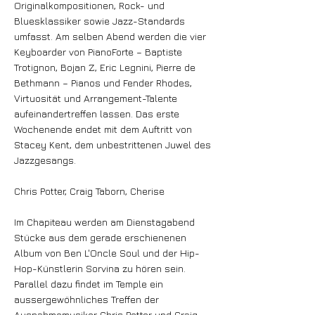
Originalkompositionen, Rock- und
Bluesklassiker sowie Jazz-Standards
umfasst. Am selben Abend werden die vier
Keyboarder von PianoForte – Baptiste
Trotignon, Bojan Z, Eric Legnini, Pierre de
Bethmann – Pianos und Fender Rhodes,
Virtuosität und Arrangement-Talente
aufeinandertreffen lassen. Das erste
Wochenende endet mit dem Auftritt von
Stacey Kent, dem unbestrittenen Juwel des
Jazzgesangs.
Chris Potter, Craig Taborn, Cherise
Im Chapiteau werden am Dienstagabend
Stücke aus dem gerade erschienenen
Album von Ben L'Oncle Soul und der Hip-
Hop-Künstlerin Sorvina zu hören sein.
Parallel dazu findet im Temple ein
aussergewöhnliches Treffen der
Ausnahmemusiker Chris Potter und Craig