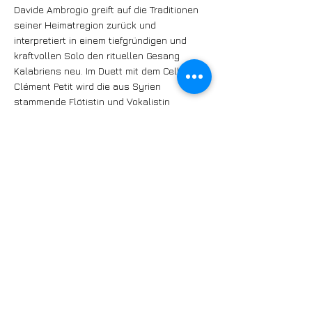
Davide Ambrogio greift auf die Traditionen
seiner Heimatregion zurück und
interpretiert in einem tiefgründigen und
kraftvollen Solo den rituellen Gesang
Kalabriens neu. Im Duett mit dem Cellisten
Clément Petit wird die aus Syrien
stammende Flötistin und Vokalistin
Naïssam Jalal acht Heilungsrituale
vortragen, die eine Auszeit von Stille,
Trance und Schönheit bieten.
Stefan Rusconi und Fiona Daniel
Der in Berlin lebende Schweizer Pianist
Stefan Rusconi wird nach mehrjähriger
Abwesenheit ein Konzert geben und für
einen Moment voller Emotionen und
Dankbarkeit sorgen. Die Autorin und
Sängerin Fiona Daniel hatte sich ebenfalls
von der Bühne zurückgezogen und wird mit