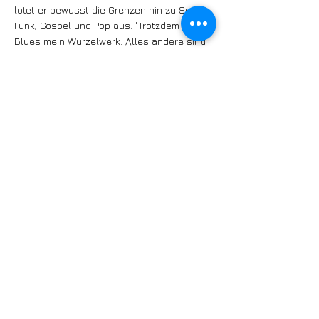
lotet er bewusst die Grenzen hin zu Soul,
Funk, Gospel und Pop aus. "Trotzdem ist der
Blues mein Wurzelwerk. Alles andere sind
wie Früchte am Baum."
Neugierig auf die nächste Ausgabe? Dann
gleich ein Jahres-Abo von JAZZTIME
buchen:
https://www.jazztime.swiss/abos