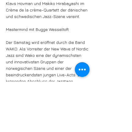
Klavs Hovman und Makiko Hirabayashi im
Crème de la crème-Quartett der dänischen
und schwedischen Jazz-Szene vereint.
Mastermind mit Bugge Wesseltoft
Der Samstag wird eröffnet durch die Band
WAKO. Als Vorreiter der New Wave of Nordic
Jazz sind Wako eine der dynamischsten
und innovativsten Gruppen der
norwegischen Szene und einer der
beeindruckendsten jungen Live-Acts. Zum
krönenden Abschluss der Jazztage
konnten die Veranstalter "Mastermind" und
den Pianisten Bugge Wesseltoft gewinnen.
Er gilt als Integrationsfigur der
norwegischen Jazzszene und beeinflusst
seit Jahren unzählige Musiker, die
klassischen Jazz mit elektronischer Musik
verschmelzen. An diesem Abend ist Bugge