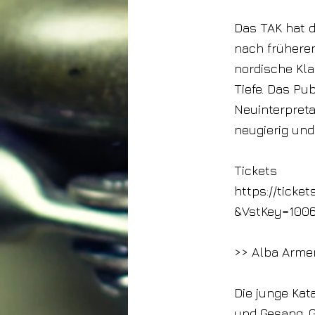
Das TAK hat d
nach früheren
nordische Kla
Tiefe. Das Pu
Neuinterpreta
neugierig und
Tickets
https://ticke
&VstKey=100
>> Alba Armen
Die junge Ka
und Gesang. 