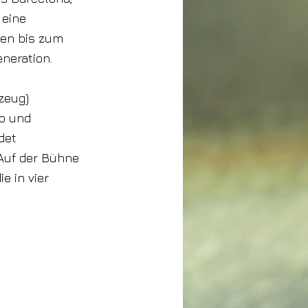
 eine
men bis zum
eneration.
gzeug)
ro und
det
 Auf der Bühne
e in vier