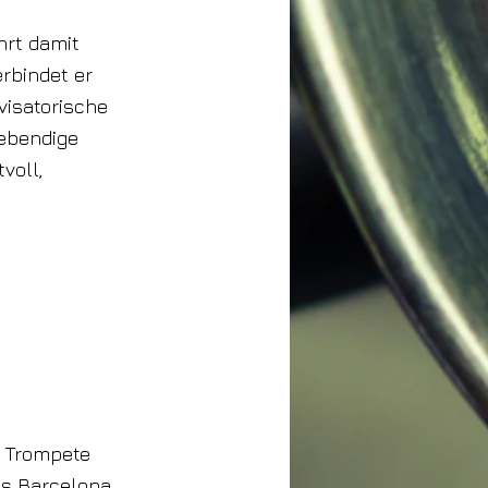
hrt damit
erbindet er
visatorische
lebendige
voll,
n Trompete
s Barcelona,