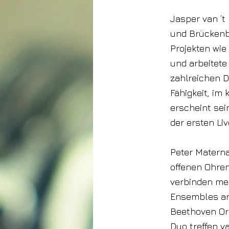
Jasper van ’t
und Brückenba
Projekten wie 
und arbeitete
zahlreichen D
Fähigkeit, i
erscheint se
der ersten Liv
Peter Materna
offenen Ohren
verbinden me
Ensembles ar
Beethoven Orc
Duo treffen v