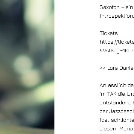
Saxofon – ei
Introspektion
Tickets
https://ticke
&VstKey=100
>> Lars Danie
Anlässlich de
im TAK die Ur
entstandene S
der Jazzgesch
fast schlicht
diesem Monume