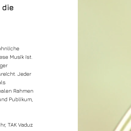
 die
öhnliche
ese Musik ist.
nger
reicht. Jeder
als
idealen Rahmen
 und Publikum,
Uhr, TAK Vaduz