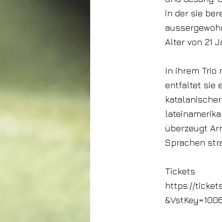
in der sie ber
aussergewöhn
Alter von 21 J
In ihrem Trio
entfaltet sie
katalanischer
lateinamerika
überzeugt Arm
Sprachen stra
Tickets
https://ticke
&VstKey=100