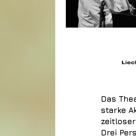
Das Thea
starke A
zeitlose
Drei Per