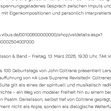
n spannungsgeladenes Gespräch zwischen Impuls un
, mit Eigenkompositionen und persönlich interpretiert
ts.vibus.de/00100600000000/shop/vstdetails.aspx?
60002504007000
lsson & Band – Freitag, 13. März 2026, 19.30 Uhr, TAK 
s 100. Geburtstags von John Coltrane präsentiert Lar
aufführung von «A Love Supreme Revisited». Coltrane
uite gilt als eines der spirituell und musikalisch rad
ichte – ein Weg von modaler Freiheit hin zu einem b
en Psalm. Danielsson, selbst tief von Coltrane geprägt
nt nicht als Kopie, sondern als dialogische Weiterf