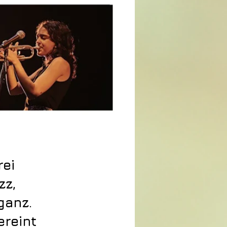
rei
zz,
ganz.
ereint