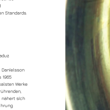
d
en Standards.
Vaduz
s Danielsson
s 1965
ikalsten Werke
erührenden,
, nähert sich
ührung.