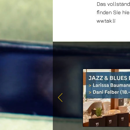
Das vollständ
finden Sie hie
ww.tak.li