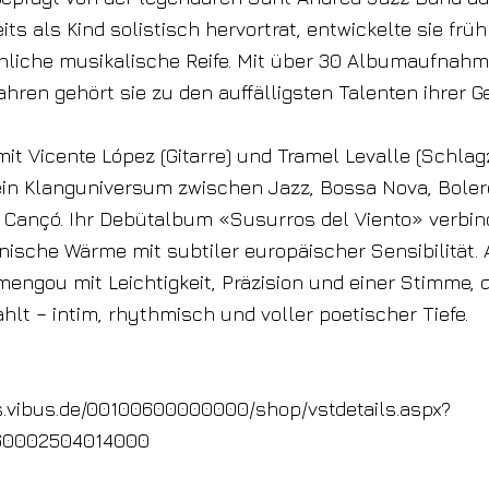
eits als Kind solistisch hervortrat, entwickelte sie früh
liche musikalische Reife. Mit über 30 Albumaufnah
ahren gehört sie zu den auffälligsten Talenten ihrer G
 mit Vicente López (Gitarre) und Tramel Levalle (Schla
 ein Klanguniversum zwischen Jazz, Bossa Nova, Bole
 Cançó. Ihr Debütalbum «Susurros del Viento» verbin
nische Wärme mit subtiler europäischer Sensibilität.
engou mit Leichtigkeit, Präzision und einer Stimme, di
hlt – intim, rhythmisch und voller poetischer Tiefe.
ts.vibus.de/00100600000000/shop/vstdetails.aspx?
60002504014000