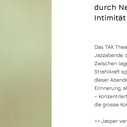
durch Ne
Intimität
13. Februar 2026
Das TAK Theat
Jazzabende, di
Zwischen lege
Strahlkraft s
dieser Abende
Erinnerung, a
– konzentrier
die grosse K
>> Jasper van