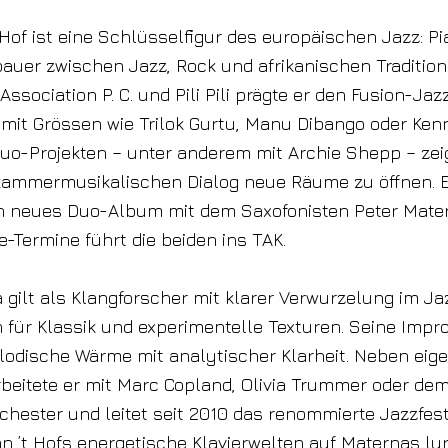
 Hof ist eine Schlüsselfigur des europäischen Jazz: Pia
uer zwischen Jazz, Rock und afrikanischen Tradition
Association P. C. und Pili Pili prägte er den Fusion-Ja
 mit Grössen wie Trilok Gurtu, Manu Dibango oder Ken
uo-Projekten – unter anderem mit Archie Shepp – zeig
m kammermusikalischen Dialog neue Räume zu öffnen. 
in neues Duo-Album mit dem Saxofonisten Peter Mater
e-Termine führt die beiden ins TAK.
 gilt als Klangforscher mit klarer Verwurzelung im Ja
 für Klassik und experimentelle Texturen. Seine Impr
lodische Wärme mit analytischer Klarheit. Neben eig
beitete er mit Marc Copland, Olivia Trummer oder de
hester und leitet seit 2010 das renommierte Jazzfes
an ’t Hofs energetische Klavierwelten auf Maternas ly