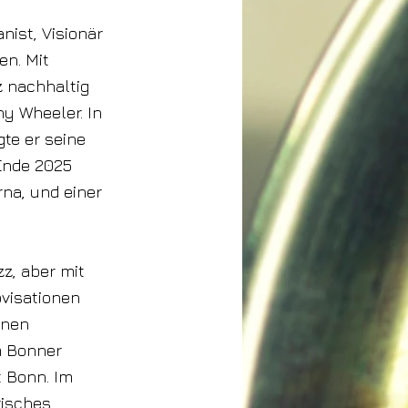
nist, Visionär
en. Mit
zz nachhaltig
ny Wheeler. In
te er seine
Ende 2025
na, und einer
zz, aber mit
ovisationen
enen
m Bonner
t Bonn. Im
risches