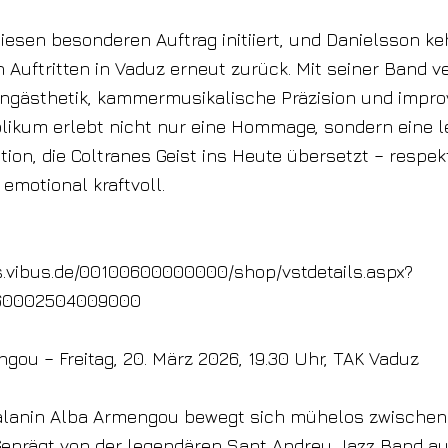
iesen besonderen Auftrag initiiert, und Danielsson ke
 Auftritten in Vaduz erneut zurück. Mit seiner Band v
ngästhetik, kammermusikalische Präzision und impro
blikum erlebt nicht nur eine Hommage, sondern eine 
tion, die Coltranes Geist ins Heute übersetzt – respekt
 emotional kraftvoll.
ts.vibus.de/00100600000000/shop/vstdetails.aspx?
60002504009000
gou – Freitag, 20. März 2026, 19.30 Uhr, TAK Vaduz
talanin Alba Armengou bewegt sich mühelos zwische
Geprägt von der legendären Sant Andreu Jazz Band au