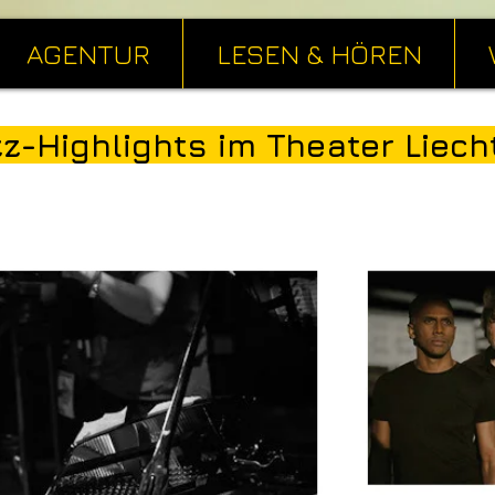
AGENTUR
LESEN & HÖREN
zz-Highlights im Theater Liech