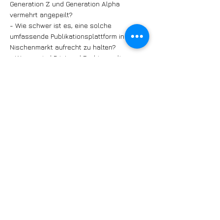
Generation Z und Generation Alpha
vermehrt angepeilt?
- Wie schwer ist es, eine solche
umfassende Publikationsplattform in einem
Nischenmarkt aufrecht zu halten?
- Warum sind Print und Fachjournalismus
nach wie vor wichtig?
Und das ist nicht alles – denn Musik wird
auch noch gehört mit zwei sehr
unterschiedlichen besonderen
Songwünschen ;-)
Hier geht es zum Podcast:
Auf jazztime.swiss und jazzchur.ch:
https://www.jazzchur.ch/podcast/
Auf Spotify:
https://open.spotify.com/episode/4jyM8Jlh
HnCFGaX8s6Tb2B
An dieser Stelle danken wir auch JazzChur