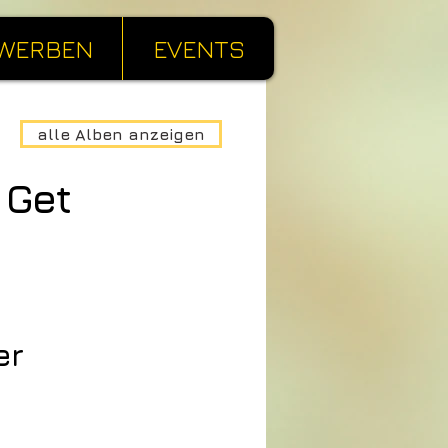
WERBEN
EVENTS
alle Alben anzeigen
 Get
er