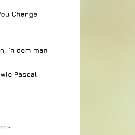
You Change
en, in dem man
 wie Pascal
iser-