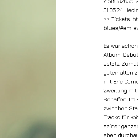
71580826358
31.05.24 Hed
>> Tickets:
ht
blues/#em-e
Es war schon 
Album-Debut 
setzte. Zumal
guten alten 
mit Eric Corn
Zweitling mi
Schaffen. Im 
zwischen Sta
Tracks für «Y
seiner ganzen 
eben durcha