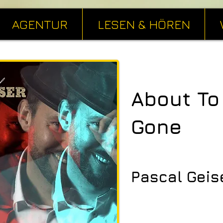
AGENTUR
LESEN & HÖREN
About To
Gone
Pascal Geis