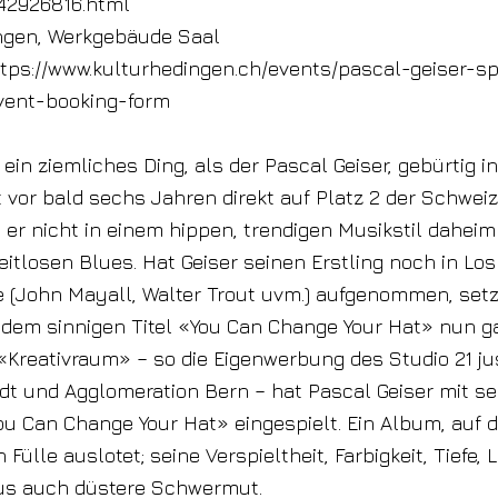
42926816.html
ingen, Werkgebäude Saal
tps://www.kulturhedingen.ch/events/pascal-geiser-sp
vent-booking-form
ein ziemliches Ding, als der Pascal Geiser, gebürtig in
vor bald sechs Jahren direkt auf Platz 2 der Schwei
 er nicht in einem hippen, trendigen Musikstil daheim
zeitlosen Blues. Hat Geiser seinen Erstling noch in 
e (John Mayall, Walter Trout uvm.) aufgenommen, setz
t dem sinnigen Titel «You Can Change Your Hat» nun g
«Kreativraum» – so die Eigenwerbung des Studio 21 ju
dt und Agglomeration Bern – hat Pascal Geiser mit se
ou Can Change Your Hat» eingespielt. Ein Album, auf 
Fülle auslotet; seine Verspieltheit, Farbigkeit, Tiefe, 
us auch düstere Schwermut.