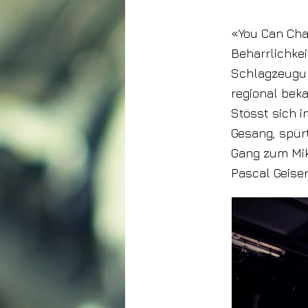
«You Can Chan
Beharrlichkei
Schlagzeugun
regional bek
Stösst sich i
Gesang, spür
Gang zum Mikr
Pascal Geiser