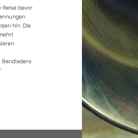
 Reise bevor:
pannungen
zen hin. Die
mehrt
ieren.
s Bandleders
.