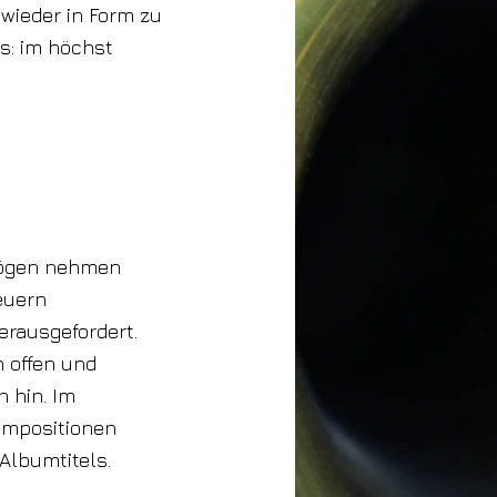
 wieder in Form zu
es: im höchst
ebögen nehmen
euern
rausgefordert.
h offen und
 hin. Im
ompositionen
Albumtitels.