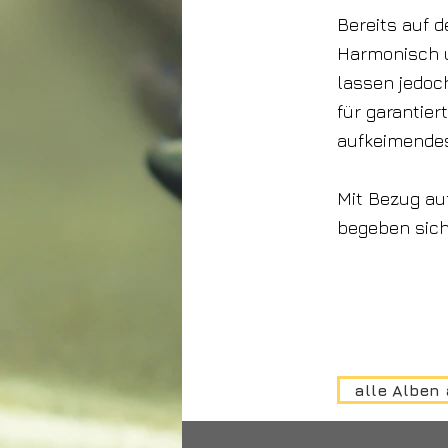
Bereits auf d
Harmonisch 
lassen jedoc
für garantie
aufkeimendes
Mit Bezug au
begeben sich 
alle Alben