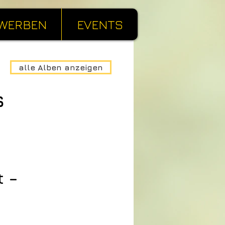
WERBEN
EVENTS
alle Alben anzeigen
s
t –