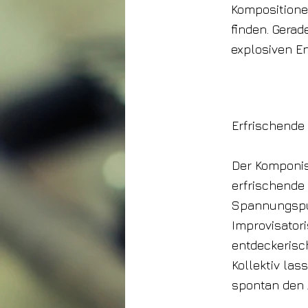
Kompositionen
finden. Gerad
explosiven En
Erfrischend
Der Komponis
erfrischende
Spannungspun
Improvisatori
entdeckerisc
Kollektiv la
spontan den 