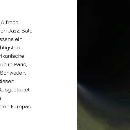
 Alfredo
hen Jazz. Bald
szene ein
chtigsten
rikanische
ub in Paris,
, Schweden,
diesen
Ausgestattet
m
sten Europas.