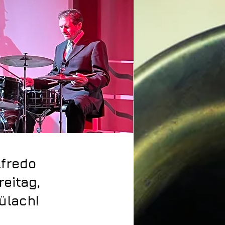
lfredo
reitag,
ülach!