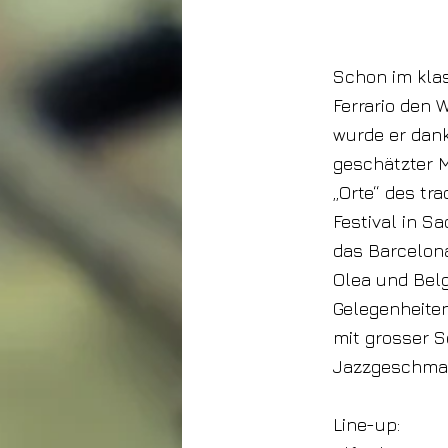
22. November
2024
Schon im kla
Ferrario den 
wurde er dank
geschätzter M
„Orte“ des tr
Festival in S
das Barcelona
Olea und Belg
Gelegenheiten
mit grosser S
Jazzgeschmack
Line-up: