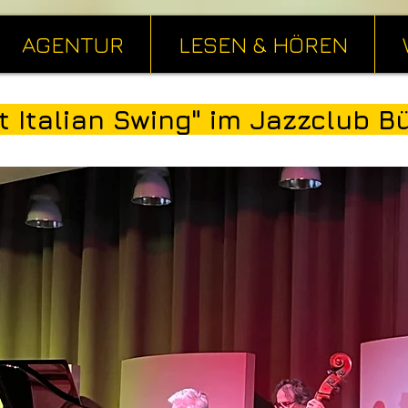
AGENTUR
LESEN & HÖREN
t Italian Swing" im Jazzclub B