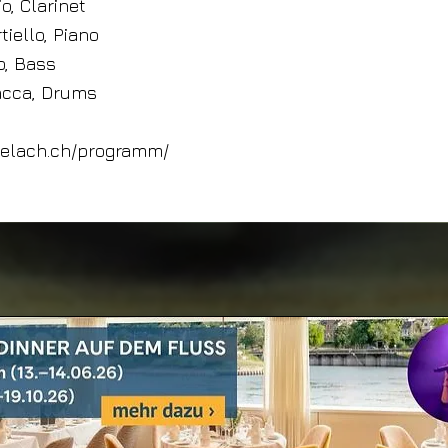
io, Clarinet
iello, Piano
o, Bass
acca, Drums
buelach.ch/programm/