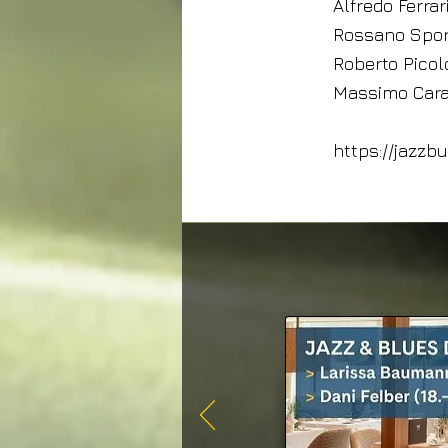
Alfredo Ferrar
Rossano Sport
Roberto Picol
Massimo Car
https://jazz