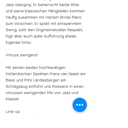
Jazz überging. Er beherrscht beide Stile
und seine klassischen Fähigkeiten kommen
häufig zusammen mit Harlem Stride Piano
zum Vorschein. Er spielt mit entspanntem
Swing, zollt den Originalmelodien Respekt,
fügt aber auch jeder Aufführung etwas
Eigenes hinzu.
Virtuos swingend
Mit seinen beiden hochkarätigen
holländischen Seidmen Frans van Geest am
Bass und Frits Landesbergen am
Schlagzeug entführt uns Rossano in einen
virtuosen swingenden Mix von Jazz und
Klassik.
Line-up:
Rossano Sportiello, Piano
Frans van Geest, Bass