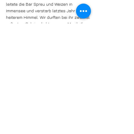
leitete die Bar Spreu und Weizen in
Immensee und verstarb letztes Jahr aus
heiterem Himmel. Wir durften bei ihr zweimal
auftreten. Sabrina liebte unsere Musik. Ihr
zu Ehren geben wir dieses Konzert», erklärt
Patrick Lämmle.
www.blueschargers.ch