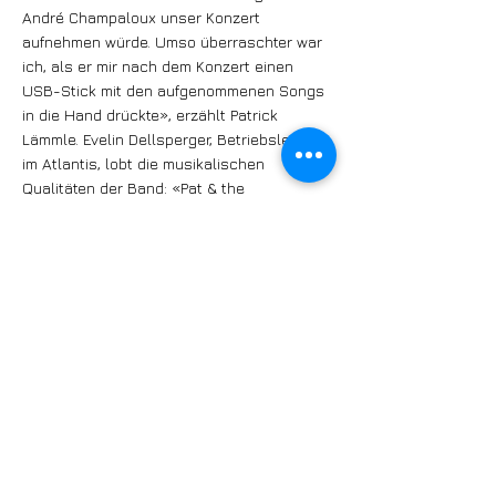
André Champaloux unser Konzert
aufnehmen würde. Umso überraschter war
ich, als er mir nach dem Konzert einen
USB-Stick mit den aufgenommenen Songs
in die Hand drückte», erzählt Patrick
Lämmle. Evelin Dellsperger, Betriebsleiterin
im Atlantis, lobt die musikalischen
Qualitäten der Band: «Pat & the
BLUESchargers sind eine sehr
leidenschaftliche Band, die das Publikum
mit ihren Eigenkompositionen und ehrlichen
Blues in den Bann ziehen. Pat selbst
strahlt eine besondere Wärme aus, seine
aufrichtige Freundlichkeit und sein
uneigennütziges Engagement machen ihn
zu einer Person, die man immer gerne um
sich hat.»
https://www.blueschargers.ch