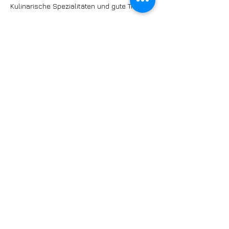
Kulinarische Spezialitäten und gute Tropfen
Um Ihren Hunger nach guter Musik zu
stillen, empfängt Sie «Rive Jazzy» in einem
Festdorf, das eine Vielfalt an kulinarischen
Spezialitäten anbietet, begleitet von den
besten Tropfen der Winzer aus der Region.
https://www.rivejazzy.ch/le-programme/