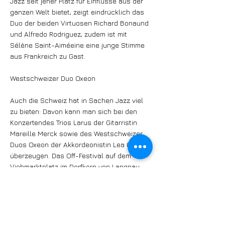
Jazz seit jeher Platz für Einflüsse aus der
ganzen Welt bietet, zeigt eindrücklich das
Duo der beiden Virtuosen Richard Bonaund
und Alfredo Rodriguez; zudem ist mit
Sélène Saint-Aiméeine eine junge Stimme
aus Frankreich zu Gast.
Westschweizer Duo Oxeon
Auch die Schweiz hat in Sachen Jazz viel
zu bieten: Davon kann man sich bei den
Konzertendes Trios Larus der Gitarristin
Mareille Merck sowie des Westschweizer
Duos Oxeon der Akkordeonistin Lea Gasser
überzeugen. Das Off-Festival auf dem
Viehmarktplatz im Dorfkern von Langnau
bietet zudem ein attraktives
Rahmenprogramm. Jeden Abend ab 17.30
Uhr stehen auf dieser Bühne Formationen
derWorkshops, Ensembles der Jazzschulen
Bern und Basel sowie im Rahmen des