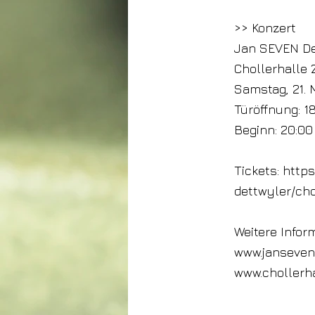
>> Konzert
Jan SEVEN Det
Chollerhalle 
Samstag, 21. 
Türöffnung: 1
Beginn: 20:00
Tickets:
https
dettwyler/ch
Weitere Infor
www.janseven
www.chollerha