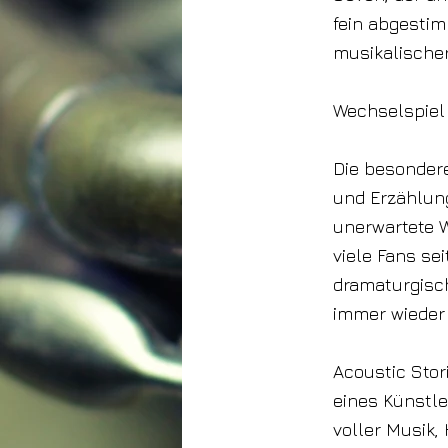
fein abgestim
musikalische
Wechselspiel
Die besonder
und Erzählung
unerwartete 
viele Fans se
dramaturgisc
immer wieder
Acoustic Stori
eines Künstle
voller Musik,