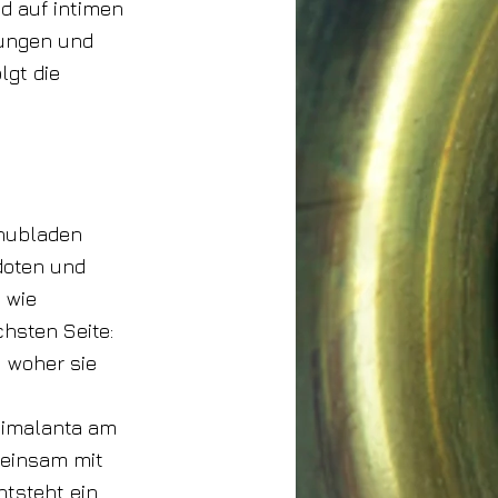
nd auf intimen
nungen und
lgt die
chubladen
doten und
 wie
chsten Seite:
, woher sie
 Dimalanta am
meinsam mit
ntsteht ein