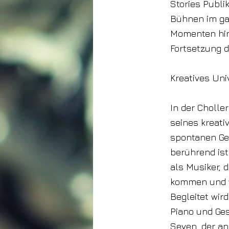
Stories Publi
Bühnen im ga
Momenten hint
Fortsetzung d
Kreatives Un
In der Cholle
seines kreat
spontanen Ge
berührend ist.
als Musiker, 
kommen und w
Begleitet wir
Piano und Ge
Seven, der an