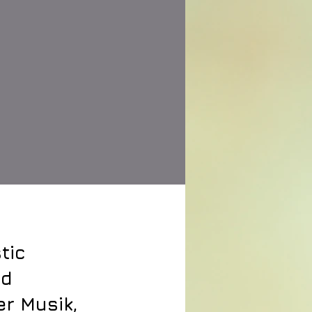
tic
nd
er Musik,