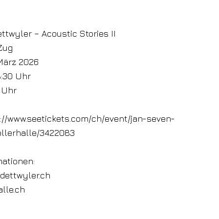
twyler – Acoustic Stories II
Zug
März 2026
8:30 Uhr
 Uhr
://www.seetickets.com/ch/event/jan-seven-
ollerhalle/3422083
mationen:
dettwyler.ch
lle.ch