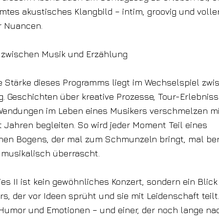
mtes akustisches Klangbild – intim, groovig und volle
r Nuancen.
 zwischen Musik und Erzählung
e Stärke dieses Programms liegt im Wechselspiel zwi
. Geschichten über kreative Prozesse, Tour-Erlebniss
Wendungen im Leben eines Musikers verschmelzen mi
it Jahren begleiten. So wird jeder Moment Teil eines
hen Bogens, der mal zum Schmunzeln bringt, mal be
 musikalisch überrascht.
es II ist kein gewöhnliches Konzert, sondern ein Blick
rs, der vor Ideen sprüht und sie mit Leidenschaft teilt
 Humor und Emotionen – und einer, der noch lange nac