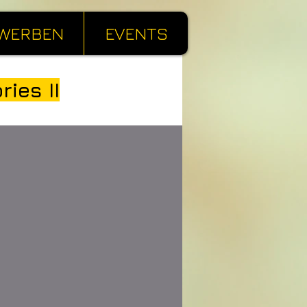
WERBEN
EVENTS
ies II