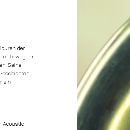
iguren der
hler bewegt er
en. Seine
 Geschichten
r ein
m Acoustic