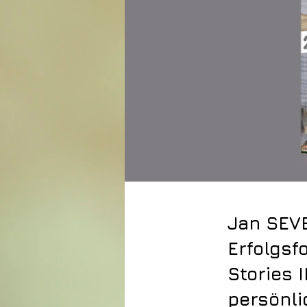
Jan SEVE
Erfolgsf
Stories 
persönli