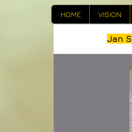
HOME
VISION
Jan S