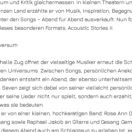
kum und Kritik gleichermassen. In kleinen Theatern u
nzen Land erzählte er von Musik, Inspiration, Begeg
er den Songs – Abend für Abend ausverkauft. Nun fo
ieses besonderen Formats: Acoustic Stories II.
iversum
rhalle Zug öffnet der vielseitige Musiker erneut die S
iven Universums. Zwischen Songs, persönlichen Anek
danken entsteht ein Abend, der ebenso unterhaltsam
 Seven zeigt sich dabei von seiner vielleicht persönli
der seine Lieder nicht nur spielt, sondern auch erzählt
as sie bedeuten.
d er von einer kleinen, hochkarätigen Band: Rose Ann
sang sowie Raphael Jakob an Gitarre und Gesang. Ge
 diesem Abend auch am Schlagzeug zu erleben ist, e