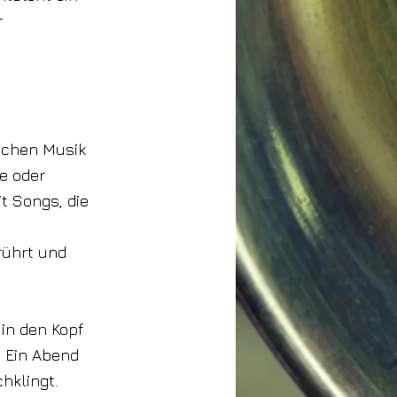
r
schen Musik
e oder
t Songs, die
rührt und
 in den Kopf
. Ein Abend
hklingt.