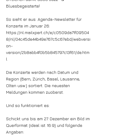
Bluesbegeisterte!
So sieht er aus: Agenda-Newsletter für
Konzerte im Januar 26:
https://nl.mailxpert.ch/e/c0509da71f09504
8/nl/04c45de44b49e767c5c67ebd/webversi
on-
version/2b8abb4f0b5b845797c13f61/de.htm
l
Die Konzerte werden nach Datum und
Region (Bern, Zürich, Basel, Lausanne,
Olten usw.) sortiert. Die neuesten
Meldungen kommen zuoberst.
Und so funktioniert es:
Schickt uns bis am 27. Dezember ein Bild im
Querformat (ideal ist 16:9) und folgende
Angaben: