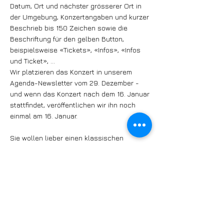
Datum, Ort und nächster grösserer Ort in
der Umgebung, Konzertangaben und kurzer
Beschrieb bis 150 Zeichen sowie die
Beschriftung für den gelben Button,
beispielsweise «Tickets», «Infos», «Infos
und Ticket», …
Wir platzieren das Konzert in unserem
Agenda-Newsletter vom 29. Dezember -
und wenn das Konzert nach dem 16. Januar
stattfindet, veröffentlichen wir ihn noch
einmal am 16. Januar.
Sie wollen lieber einen klassischen
Newsletter-Beitrag:
Mit allem Drum und Dran, Links, soviel Sie
wollen, und gleichzeitiger Veröffentlichung
auf unserer Website?
Kein Problem, der nächste ist schon am 6.
Januar vorgesehen, und der übernächste