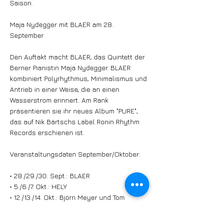
Saison.
Maja Nydegger mit BLAER am 28.
September
Den Auftakt macht BLAER, das Quintett der
Berner Pianistin Maja Nydegger. BLAER
kombiniert Polyrhythmus, Minimalismus und
Antrieb in einer Weise, die an einen
Wasserstrom erinnert. Am Rank
präsentieren sie ihr neues Album "PURE",
das auf Nik Bärtschs Label Ronin Rhythm
Records erschienen ist.
Veranstaltungsdaten September/Oktober:
• 28./29./30. Sept.: BLAER
• 5./6./7. Okt.: HELY
• 12./13./14. Okt.: Björn Meyer und Tom
Arthurs
• 19./20./21. Okt.: Marc Perrenoud Trio