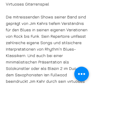
Virtuoses Gitarrenspiel
Die mitreissenden Shows seiner Band sind
geprägt von Jim Kahrs tiefem Verständnis
für den Blues in seinen eigenen Variationen
von Rock bis Funk. Sein Repertoire umfasst
zahlreiche eigene Songs und stilsichere
Interpretationen von Rhythm'n Blues-
Klassikern. Und auch bei einer
minimalistischen Präsentation als
Solokünstler oder als Blazin 2 im Duo mit
dem Saxophonisten Ian Fullwood
beeindruckt Jim Kahr durch sein virtuoses
Gitarrenspiel und seine Authentizität. (pd)
www.bluusclub.ch