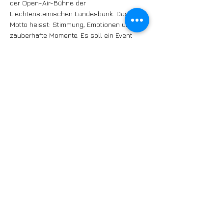
der Open-Air-Bühne der
Liechtensteinischen Landesbank. Das
Motto heisst: Stimmung, Emotionen und
zauberhafte Momente. Es soll ein Event
werden zum Feiern und Tanzen für alle –
von Jung bis Alt. Vom 29. Juni bis 1. Juli
heisst es wieder: Bühne frei für tolle
Künstler und musikalische Highlights aus
Liechtenstein und der Region. Am Freitag,
30. Juni, um 20.30 Uhr ist im Rahmen
dieses Events der Auftritt der Big Band
Liechtenstein.
www.llb.li/de/die-
llb/engagement/events/llb-sommer-im-hof
Weitere Events 2023 von und mit der Big
Band Liechtenstein siehe hier:
https://www.bigbandliechtenstein.li/termine/
https://www.bigbandliechtenstein.li