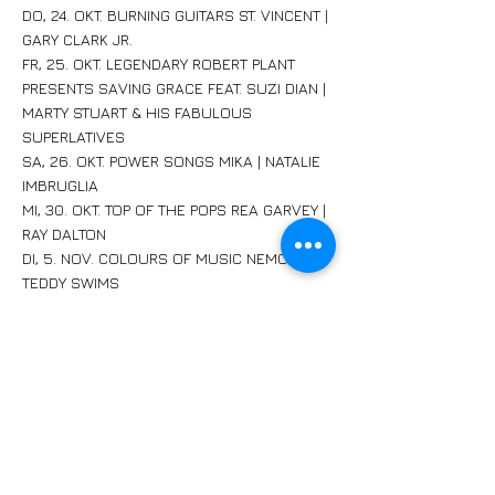
DO, 24. OKT. BURNING GUITARS ST. VINCENT |
GARY CLARK JR.
FR, 25. OKT. LEGENDARY ROBERT PLANT
PRESENTS SAVING GRACE FEAT. SUZI DIAN |
MARTY STUART & HIS FABULOUS
SUPERLATIVES
SA, 26. OKT. POWER SONGS MIKA | NATALIE
IMBRUGLIA
MI, 30. OKT. TOP OF THE POPS REA GARVEY |
RAY DALTON
DI, 5. NOV. COLOURS OF MUSIC NEMO |
TEDDY SWIMS
DO, 7. NOV. SUMMER VIBES ALVARO SOLER |
LOCO ESCRITO
FR, 8. NOV. FINALE VIRTUOSO JACOB
COLLIER | TONY ANN
Beginn der Konzerte ist jeweils um 20 Uhr.
Alle Konzerte finden in der Event Halle der
Messe Basel statt.