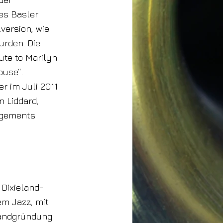
des Basler
lversion, wie
urden. Die
ute to Marilyn
ouse“.
r im Juli 2011
 Liddard,
ngements
 Dixieland-
m Jazz, mit
 Bandgründung