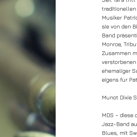
traditionelle
Musiker Patric
sie von den B
Band präsenti
Monroe, Tribu
Zusammen mit 
verstorbenen
ehemaliger S
eigens für Pa
Munot Dixie 
MDS – diese d
Jazz-Band au
Blues, mit Sw