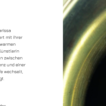
arissa
rt mit ihrer
, warmen
Künstlerin
rän zwischen
enz und einer
fe wechselt,
gt.
der