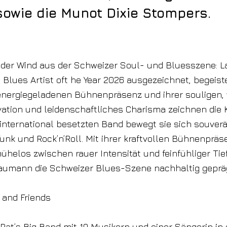
sowie die Munot Dixie Stompers.
nder Wind aus der Schweizer Soul- und Bluesszene: L
Blues Artist oft he Year 2026 ausgezeichnet, begeiste
 energiegeladenen Bühnenpräsenz und ihrer souligen
ation und leidenschaftliches Charisma zeichnen die 
r international besetzten Band bewegt sie sich souve
Funk und Rock’n’Roll. Mit ihrer kraftvollen Bühnenpräs
ühelos zwischen rauer Intensität und feinfühliger Tie
Baumann die Schweizer Blues-Szene nachhaltig geprä
 and Friends
t Pat’s Big Band mit 19 Musikern und einer Sängerin in 