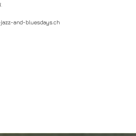
.
-jazz-and-bluesdays.ch