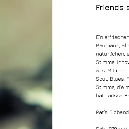
Friends 
19. Februar 2026
Ein erfrische
Baumann, als 
natürlichen,
Stimme. Innov
aus. Mit ihre
Soul, Blues, 
Stimme, die m
hat Larissa 
Pat’s Bigband
Seit 1979 trit