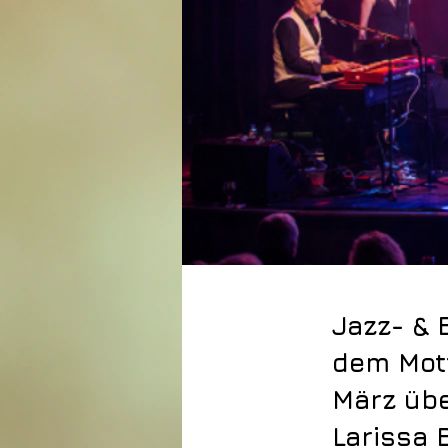
Jazz- & 
dem Mott
März üb
Larissa 