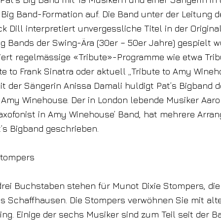
n Big Band-Formation auf. Die Band unter der Leitung 
k Dill interpretiert unvergessliche Titel in der Origina
ig Bands der Swing-Ära (30er – 50er Jahre) gespielt w
ert regelmässige «Tribute»-Programme wie etwa Trib
te to Frank Sinatra oder aktuell „Tribute to Amy Wineh
der Sängerin Anissa Damali huldigt Pat’s Bigband de
 Amy Winehouse. Der in London lebende Musiker Aaron
axofonist in Amy Winehouse’ Band, hat mehrere Arra
t’s Bigband geschrieben.
Stompers
rei Buchstaben stehen für Munot Dixie Stompers, die
s Schaffhausen. Die Stompers verwöhnen Sie mit alte
ing. Einige der sechs Musiker sind zum Teil seit der