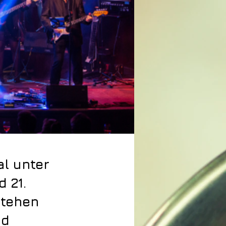
al unter
 21.
stehen
nd