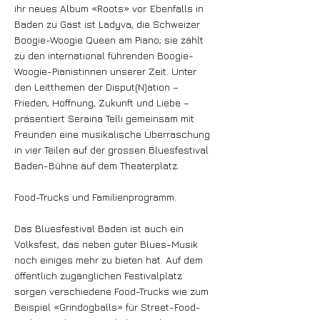
ihr neues Album «Roots» vor. Ebenfalls in
Baden zu Gast ist Ladyva, die Schweizer
Boogie-Woogie Queen am Piano; sie zählt
zu den international führenden Boogie-
Woogie-Pianistinnen unserer Zeit. Unter
den Leitthemen der Disput(N)ation –
Frieden, Hoffnung, Zukunft und Liebe –
präsentiert Seraina Telli gemeinsam mit
Freunden eine musikalische Überraschung
in vier Teilen auf der grossen Bluesfestival
Baden-Bühne auf dem Theaterplatz.
Food-Trucks und Familienprogramm.
Das Bluesfestival Baden ist auch ein
Volksfest, das neben guter Blues-Musik
noch einiges mehr zu bieten hat. Auf dem
öffentlich zugänglichen Festivalplatz
sorgen verschiedene Food-Trucks wie zum
Beispiel «Grindogballs» für Street-Food-