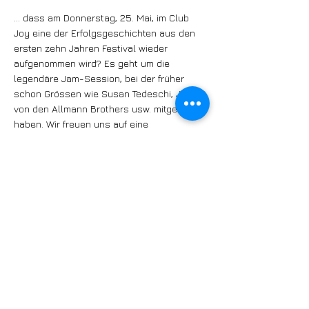
… dass am Donnerstag, 25. Mai, im Club
Joy eine der Erfolgsgeschichten aus den
ersten zehn Jahren Festival wieder
aufgenommen wird? Es geht um die
legendäre Jam-Session, bei der früher
schon Grössen wie Susan Tedeschi, Jaimoe
von den Allmann Brothers usw. mitgemacht
haben. Wir freuen uns auf eine
unterhaltsame und inspirierende Nacht.
https://www.bluesfestival-
baden.ch/event/jam-session-3/
… dass sich die Band «Ed Elastic» am
wohlsten auf den Trottoirs, Plätzen und
Strassen fühlt? Schon mehrmals spielte
die die Groove-Maschine aus Baden am
Warm-up des Bluesfestival Baden, 2014
auch als Supporting Act von Lilly Martin im
Trafo. So richtig wohl fühlen sich die
Musiker aber auf der Strasse: Das Trottoir