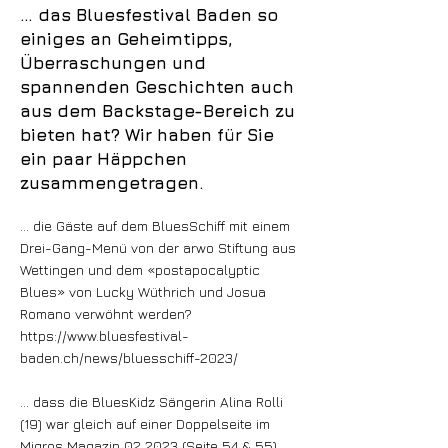
… das Bluesfestival Baden so
einiges an Geheimtipps,
Überraschungen und
spannenden Geschichten auch
aus dem Backstage-Bereich zu
bieten hat? Wir haben für Sie
ein paar Häppchen
zusammengetragen.
… die Gäste auf dem BluesSchiff mit einem
Drei-Gang-Menü von der arwo Stiftung aus
Wettingen und dem «postapocalyptic
Blues» von Lucky Wüthrich und Josua
Romano verwöhnt werden?
https://www.bluesfestival-
baden.ch/news/bluesschiff-2023/
… dass die BluesKidz Sängerin Alina Rolli
(19) war gleich auf einer Doppelseite im
Migros Magazin 02 2023 (Seite 54 & 55)