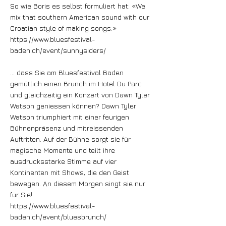
So wie Boris es selbst formuliert hat: «We
mix that southern American sound with our
Croatian style of making songs.»
https://www.bluesfestival-
baden.ch/event/sunnysiders/
… dass Sie am Bluesfestival Baden
gemütlich einen Brunch im Hotel Du Parc
und gleichzeitig ein Konzert von Dawn Tyler
Watson geniessen können? Dawn Tyler
Watson triumphiert mit einer feurigen
Bühnenpräsenz und mitreissenden
Auftritten. Auf der Bühne sorgt sie für
magische Momente und teilt ihre
ausdrucksstarke Stimme auf vier
Kontinenten mit Shows, die den Geist
bewegen. An diesem Morgen singt sie nur
für Sie!
https://www.bluesfestival-
baden.ch/event/bluesbrunch/