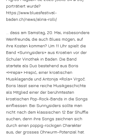
porträtiert wurde?
https://www.bluesfestival-
baden.ch/news/alina-rolli/
… dass am Samstag, 20. Mai, insbesondere
Weinfreunde, die auch Blues mögen, auf
ihre Kosten kommen? Um 11 Uhr spielt die
Band «Sunnysiders» aus Kroatien vor der
Schuler Vinothek in Baden. Die Band
startete als Duo bestehend aus Boris
«Hrepa» Hrepić, einer kroatischen
Musiklegende und Antonija «Rola» Vrgoč.
Boris lässt seine reiche Musikgeschichte
als Mitglied einer der berühmtesten
kroatischen Pop-Rock-Bands in die Songs
einfliessen: Bei Sunnysiders sollte man
nicht nach dem klassischen 12 Bar Shuffle
suchen, denn ihre Songs zeichnen sich
durch einen poppig-rockigen Charakter
aus, der grosses Ohrwurm-Potenzial hat.