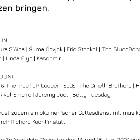
en bringen.
JUNI
ura S’Aida | Šuma Čovjek | Eric Steckel | The BluesBon
 | Linda Elys | Kaschmir
 JUNI
 The Tree | JP Cooper | ELLE | The Cinelli Brothers | 
Rival Empire | Jeremy Joel | Betty Tuesday
indet zudem ein ökumenischer Gottesdienst mit musik
rch Richard Köchlin statt.
reits jetzt dein Ticket für den 14. und 15. Juni 2024 zu