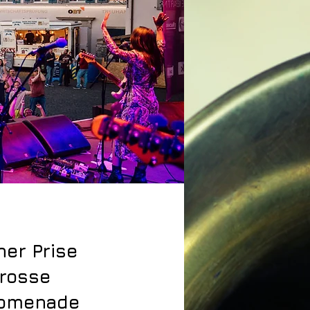
ner Prise
grosse
romenade