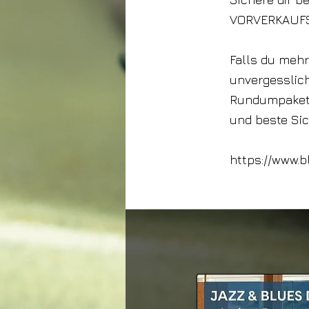
VORVERKAUF
Falls du mehr
unvergesslic
Rundumpaket m
und beste Si
https://www.b