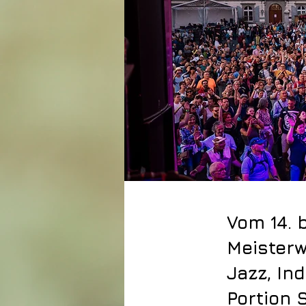
Vom 14. 
Meisterw
Jazz, In
Portion 