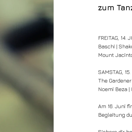
zum Tanz
23. Mai 2024
FREITAG, 14. 
Baschi | Shak
Mount Jacinto
SAMSTAG, 15.
The Gardener &
Noemi Beza | 
Am 16. Juni f
Begleitung du
Sichere dir be