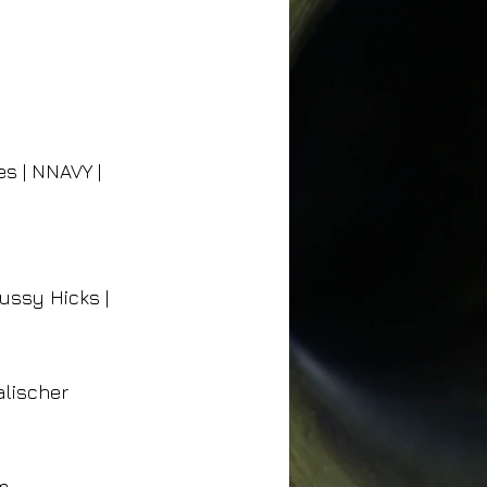
es | NNAVY |
Hussy Hicks |
alischer
m