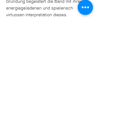
Gründung begeistert die Band mit ihrer
energiegeladenen und spielerisch
virtuosen Interpretation dieses
unsterblichen Jazzstils. Die Musiker
entführen das Publikum in die goldenen
Zeiten des Jazz der 1920er- und 1930er-
Jahre, mit Hits von Louis Armstrong bis
Sidney Bechet. Ihr unverwechselbarer
Klang ist geprägt von sprühender
Spielfreude und meisterhafter Improvisation
– ein Erlebnis, das keinen Fuss stillstehen
lässt. Die Band mit Adam Taubitz, ein
Musiker der Spitzenklasse mit seinem
Geigenspiel, lässt das Publikum immer
wieder entzücken. Egal ob Jung oder Alt,
die Step
pin‘ Stompers garantieren einen Abend
voller Swing und guter Laune.
https://castlejazz.ch