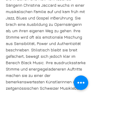
Sängerin Christina Jaccard wuchs in einer
musikalischen Familie auf und kam früh mit
Jazz, Blues und Gospel inBerührung. Sie
brach eine Ausbildung zu Opernsängerin
ab, um ihren eigenen Weg zu gehen. Ihre
Stimme wird oft als emotionale Mischung
aus Sensibilität, Power und Authentizität
beschrieben. Stilistisch bleibt sie breit
gefächert, bewegt sich jedoch klar im
Bereich Black Music. Ihre ausdrucksstarke
Stimme und energiegeladeneren Auftritte
machen sie zu einer der
bemerkenswertesten Künstlerinnen im
zeitgenössischen Schweizer Musikleben.
Swiss Jazz Award 2012
David „Dave“ Ruosch ist Spezialist für
Boogie Woogie, Stride, Swing Blues und
Soul-Jazz und gilt europaweit als