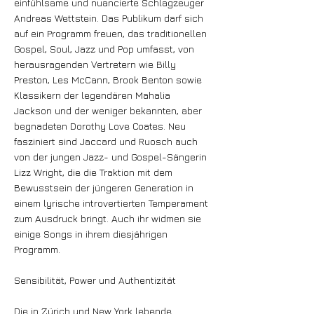
einfühlsame und nuancierte Schlagzeuger
Andreas Wettstein. Das Publikum darf sich
auf ein Programm freuen, das traditionellen
Gospel, Soul, Jazz und Pop umfasst, von
herausragenden Vertretern wie Billy
Preston, Les McCann, Brook Benton sowie
Klassikern der legendären Mahalia
Jackson und der weniger bekannten, aber
begnadeten Dorothy Love Coates. Neu
fasziniert sind Jaccard und Ruosch auch
von der jungen Jazz- und Gospel-Sängerin
Lizz Wright, die die Traktion mit dem
Bewusstsein der jüngeren Generation in
einem lyrische introvertierten Temperament
zum Ausdruck bringt. Auch ihr widmen sie
einige Songs in ihrem diesjährigen
Programm.
Sensibilität, Power und Authentizität
Die in Zürich und New York lebende