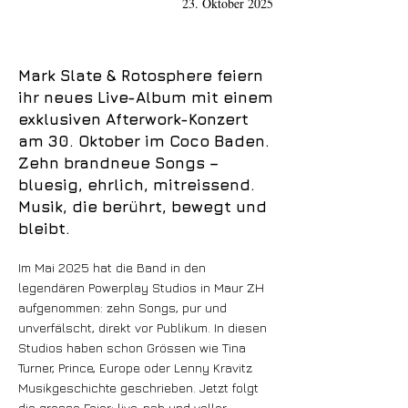
23. Oktober 2025
Mark Slate & Rotosphere feiern
ihr neues Live-Album mit einem
exklusiven Afterwork-Konzert
am 30. Oktober im Coco Baden.
Zehn brandneue Songs –
bluesig, ehrlich, mitreissend.
Musik, die berührt, bewegt und
bleibt.
Im Mai 2025 hat die Band in den
legendären Powerplay Studios in Maur ZH
aufgenommen: zehn Songs, pur und
unverfälscht, direkt vor Publikum. In diesen
Studios haben schon Grössen wie Tina
Turner, Prince, Europe oder Lenny Kravitz
Musikgeschichte geschrieben. Jetzt folgt
die grosse Feier: live, nah und voller