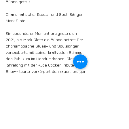
Bühne geteilt.
Charismatischer Blues- und Soul-Sänger
Mark Slate
Ein besonderer Moment ereignete sich
2021, als Mark Slate die Bühne betrat: Der
charismatische Blues- und Soulsänger
verzauberte mit seiner kraftvollen Stimme
das Publikum im Handumdrehen. Slate, der
jahrelang mit der «Joe Cocker Tribute
Show» tourte, verkörpert den rauen, erdigen
Blues. Zusammen mit Rotosphere liefern
sie Eigenkompositionen, die vor
musikalischer Power strotzen – Energie pur
und ein garantierter Hörgenuss!
Plattentaufe am 30. Oktober im Coco Baden
Beginn: 18.00 Uhr
Ende: 21.00 Uhr