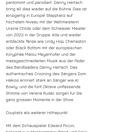
pantomimt und parodiert. Danny Hertach
bring all dies wieder auf die Bühne. Dies ist
einzigartig in Europa! Stepptanz auf
höchstem Niveau mit der Weltmeisterin
Ursina Childs oder dem Schweizer Meister
von 2023 in der Gruppe. Alte und wieder
entdeckte Tänze wie Lindy Hop, Charleston
oder Black Bottom mit der europäischen
Koryphäe Malou Meyenhofer und der
massgeschneiderten Musik aus der Feder
des Bandleaders Danny Hertach. Das
authentisches Crooning des Sängers Dom
Hakios erinnert stark an Sänger wie Al
Bowly, und die fünf Oktave umfassende
Stimme von Verena Ruder, sorgen für die
ganz grossen Momente in der Show.
Couplets als weiterer Höhepunkt
Mit dem Schauspieler Edward Piccin,
bekannt aus Mannezimmer, Tatort und Soko