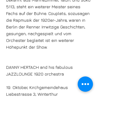
5113, steht ein weiterer Meister seines
Fachs auf der Bühne. Couplets, sozusagen
die Rapmusik der 1920er-Jahre, waren in
Berlin der Renner. Irrwitzige Geschichten,
gesungen, nachgespielt und vom
Orchester begleitet ist ein weiterer
Höhepunkt der Show.
DANNY HERTACH and his fabulous
JAZZLOUNGE 1920 orchestra
19. Oktober, Kirchgemeindehaus
Liebestrasse 3, Winterthur
Beginn: 18.30 Uhr
Tickets:
https://eventfrog.ch/de/p/musicals-
shows/show/danny-hertach-and-his-