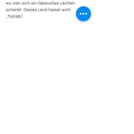
wo man sich ein liebevolles Lächeln
schenkt. Dieses Land heisst wohl
„Tizinabi“.
Hörprobe:
https://bandcamp.com/EmbeddedPlayer/alb
um=92832063/size=large/bgcol=ffffff/linkc
ol=0687f5/tracklist=false/artwork=small/tr
ansparent=true/
https://ornaments-
label.bandcamp.com/album/tizinabi-lp
https://linktr.ee/tizinabi