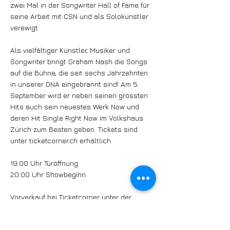
zwei Mal in der Songwriter Hall of Fame für
seine Arbeit mit CSN und als Solokünstler
verewigt.
Als vielfältiger Künstler, Musiker und
Songwriter bringt Graham Nash die Songs
auf die Bühne, die seit sechs Jahrzehnten
in unserer DNA eingebrannt sind! Am 5.
September wird er neben seinen grössten
Hits auch sein neuestes Werk Now und
deren Hit Single Right Now im Volkshaus
Zürich zum Besten geben. Tickets sind
unter ticketcorner.ch erhältlich.
19:00 Uhr Türöffnung
20:00 Uhr Showbeginn
Vorverkauf bei Ticketcorner unter der
Nummer
0900 800 800
(CHF 1.19/Min.),
übers Internet: