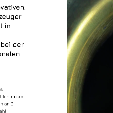
vativen,
zeuger
l in
bei der
onalen
as
ilrichtungen
en an 3
ahl