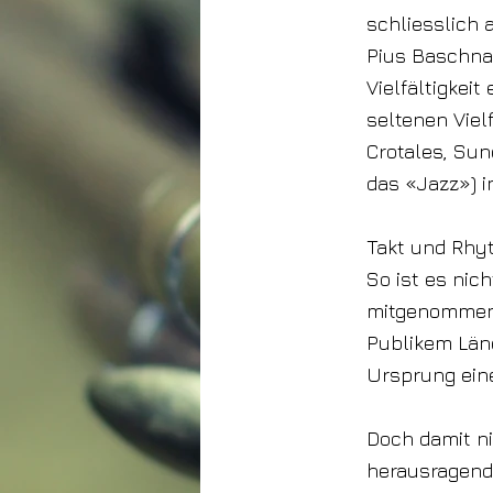
schliesslich a
Pius Baschnag
Vielfältigkeit
seltenen Viel
Crotales, Sun
das «Jazz») i
Takt und Rhyt
So ist es nic
mitgenommen 
Publikem Länd
Ursprung ein
Doch damit ni
herausragend