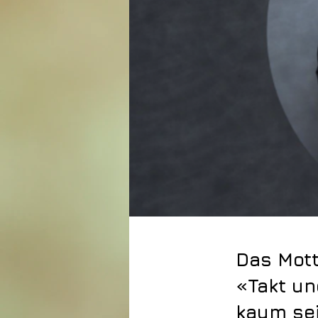
Das Mott
«Takt un
kaum sei