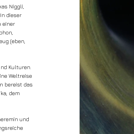
as Niggli,
In dieser
n einer
aphon,
eug (eben,
nd Kulturen.
ine Weltreise
 bereist das
ika, dem
Theremin und
ngsreiche