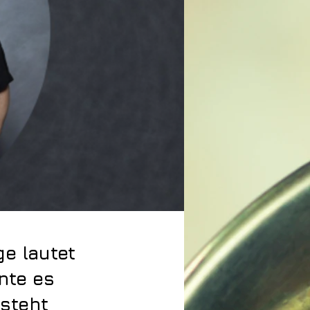
e lautet
nte es
 steht