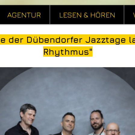
AGENTUR
LESEN & HÖREN
be der Dübendorfer Jazztage la
Rhythmus"