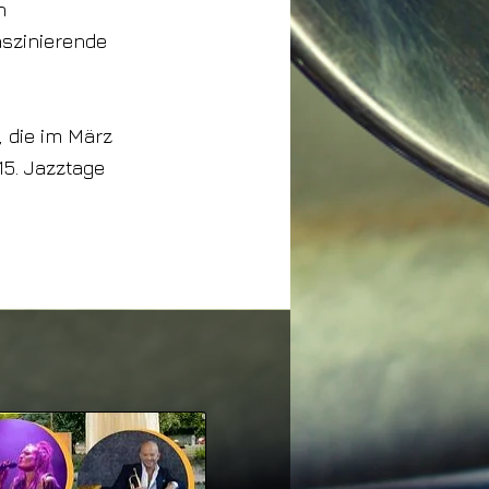
n
aszinierende
 die im März
5. Jazztage