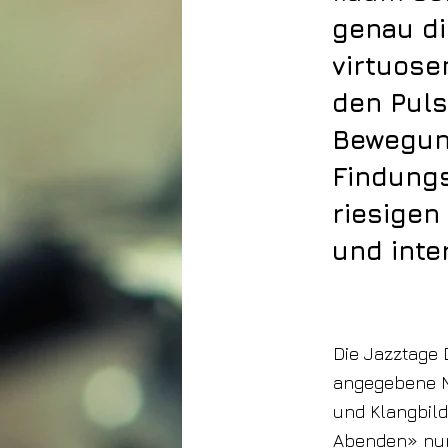
genau di
virtuose
den Puls
Bewegung
Findungs
riesigen
und inte
24. Februar 2026
Die Jazztage 
angegebene Mo
und Klangbild
Abenden» nur 