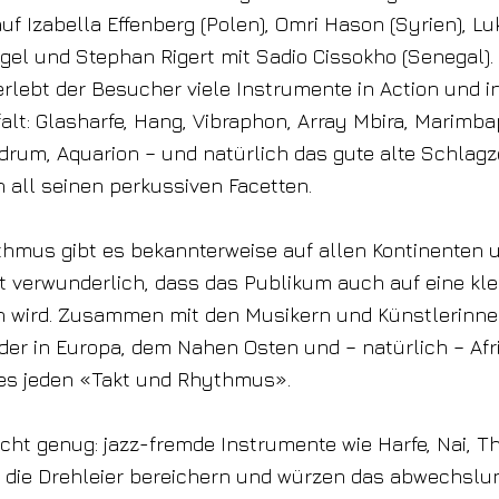
uf Izabella Effenberg (Polen), Omri Hason (Syrien), Luk
el und Stephan Rigert mit Sadio Cissokho (Senegal). 
 erlebt der Besucher viele Instrumente in Action und i
falt: Glasharfe, Hang, Vibraphon, Array Mbira, Marimb
drum, Aquarion – und natürlich das gute alte Schlagz
n all seinen perkussiven Facetten.
hmus gibt es bekannterweise auf allen Kontinenten u
ht verwunderlich, dass das Publikum auch auf eine kle
wird. Zusammen mit den Musikern und Künstlerinnen
er in Europa, dem Nahen Osten und – natürlich – Afr
es jeden «Takt und Rhythmus».
cht genug: jazz-fremde Instrumente wie Harfe, Nai, 
 die Drehleier bereichern und würzen das abwechslu