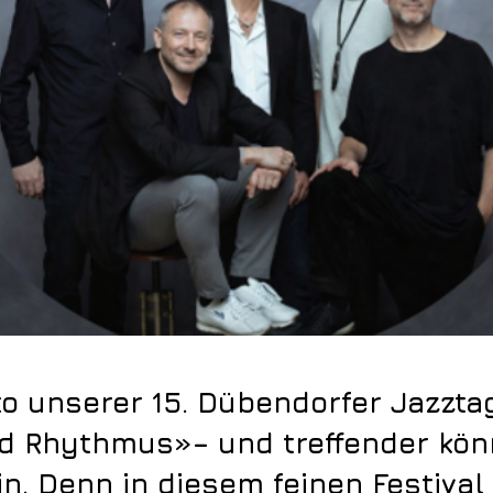
o unserer 15. Dübendorfer Jazztag
d Rhythmus»– und treffender kön
n. Denn in diesem feinen Festival