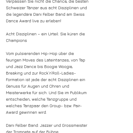
Verpassen Sie nicht die Chance, die besten
Schweizer Tänzer aus acht Disziplinen und
die legendäre Dani Felber Band am Swiss
Dance Award live zu erleben!
Acht Disziplinen – ein Urteil: Sie küren die
Champions
Vom pulsierenden Hip-Hop über die
feurigen Moves des Lateintanzes, von Tap
und Jazz Dance bis Boogie Woogie,
Breaking und zur Rock’n’Roll-Ladies-
Formation ist jede der acht Disziplinen ein
Genuss für Augen und Ohren und
Meisterwerke für sich. Und Sie im Publikum
entscheiden, welche Tanzgruppe und
welches Tanzpaar den Group- bzw. Pair-
Award gewinnen wird.
Dani Felber Band: Jazzer und Grossmeister
der Trompete auf der Bühne