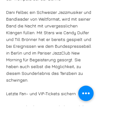
Dani Felber, ein Schweizer Jazzmusiker und
Bandleader von Weltformat, wird mit seiner
Band die Nacht mit unvergesslichen
Klängen füllen. Mit Stars wie Candy Dulfer
und Till Brönner hat er bereits gespielt und
bei Ereignissen wie dem Bundespresseball
in Berlin und im Pariser JazzClub New
Morning für Begeisterung gesorgt. Sie
haben auch selbst die Möglichkeit, zu
diesem Sounderlebnis das Tanzbein zu
schwingen.
Letzte Fan- und VIP-Tickets sichern
Für Fans, die das Tanzgeschehen und diese
Liveband-Perle hautnah erleben möchten,
gibt es noch Tickets. Die VIP-Tickets bieten
einen Platz direkt bei der Bühne mit bestem
Blick auf das Tanzparkett. Oder sie