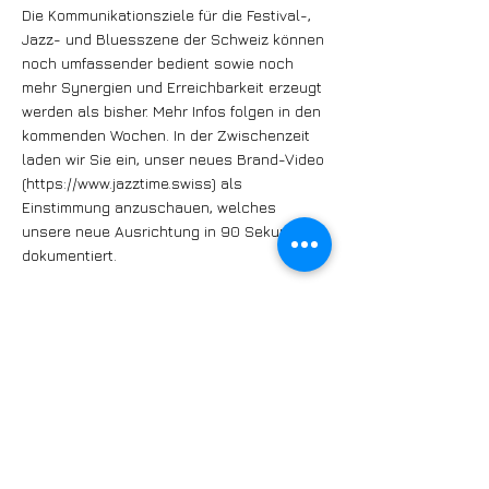
Die Kommunikationsziele für die Festival-,
Jazz- und Bluesszene der Schweiz können
noch umfassender bedient sowie noch
mehr Synergien und Erreichbarkeit erzeugt
werden als bisher. Mehr Infos folgen in den
kommenden Wochen. In der Zwischenzeit
laden wir Sie ein, unser neues Brand-Video
(
https://www.jazztime.swiss
) als
Einstimmung anzuschauen, welches
unsere neue Ausrichtung in 90 Sekunden
dokumentiert.
Vielen Dank für Eure Treue und
Anteilnahme. Wir freuen uns sehr!
Eure JAZZTIME AG