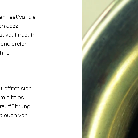
n Festival die
en Jazz-
ival findet in
end dreier
hne.
 öffnet sich
em gibt es
rraufführung
t euch von