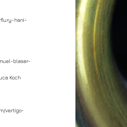
flury-hani-
muel-blaser-
Luca Koch
m/vertigo-