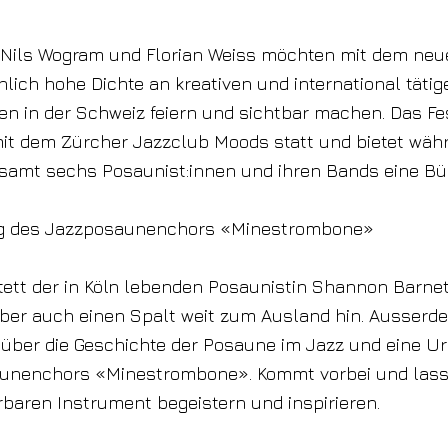
n Nils Wogram und Florian Weiss möchten mit dem neue
ich hohe Dichte an kreativen und international tätig
en in der Schweiz feiern und sichtbar machen. Das Fest
it dem Zürcher Jazzclub Moods statt und bietet währ
samt sechs Posaunist:innen und ihren Bands eine Bü
ng des Jazzposaunenchors «Minestrombone»
ett der in Köln lebenden Posaunistin Shannon Barnett
aber auch einen Spalt weit zum Ausland hin. Ausserd
 über die Geschichte der Posaune im Jazz und eine U
unenchors «Minestrombone». Kommt vorbei und lass
aren Instrument begeistern und inspirieren.