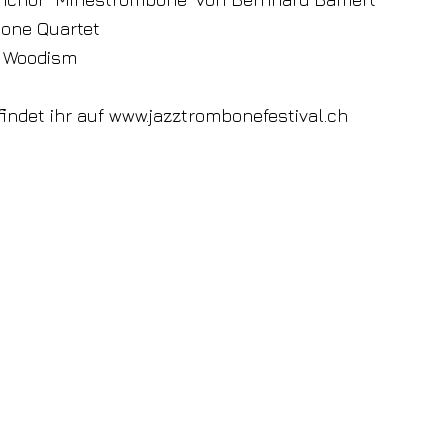
bone Quartet
' Woodism
findet ihr auf
www.jazztrombonefestival.ch