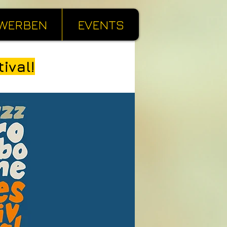
WERBEN
EVENTS
ival!