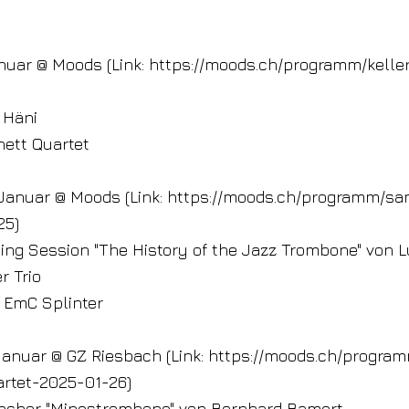
anuar @ Moods (Link:
https://moods.ch/programm/keller
 Häni
ett Quartet
Januar @ Moods (Link:
https://moods.ch/programm/sa
25)
ning Session "The History of the Jazz Trombone" von 
r Trio
 EmC Splinter
Januar @ GZ Riesbach (Link:
https://moods.ch/program
rtet-2025-01-26)
chor "Minestrombone" von Bernhard Bamert