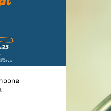
ombone
t.