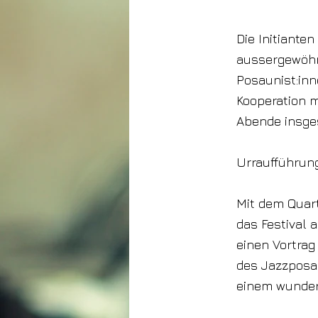
6. Januar 2025
Die Initiante
aussergewöhnl
Posaunist:inn
Kooperation m
Abende insge
Urraufführu
Mit dem Quart
das Festival 
einen Vortrag
des Jazzposa
einem wunderb