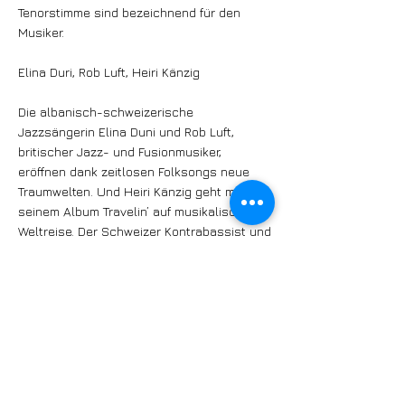
Tenorstimme sind bezeichnend für den
Musiker.
Elina Duri, Rob Luft, Heiri Känzig
Die albanisch-schweizerische
Jazzsängerin Elina Duni und Rob Luft,
britischer Jazz- und Fusionmusiker,
eröffnen dank zeitlosen Folksongs neue
Traumwelten. Und Heiri Känzig geht mit
seinem Album Travelin’ auf musikalische
Weltreise. Der Schweizer Kontrabassist und
„musikalischer Weltenwandler“ zählt zu den
besten Bassisten Europas. (pd)
www.stimmen-festival.ch