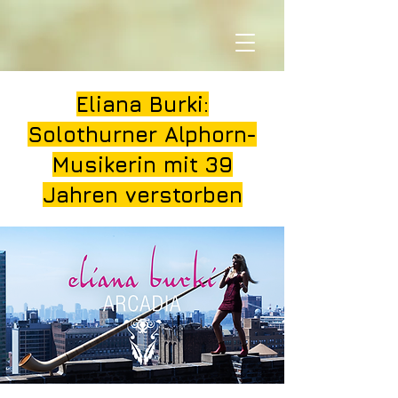
Eliana Burki:
Solothurner Alphorn-
Musikerin mit 39
Jahren verstorben